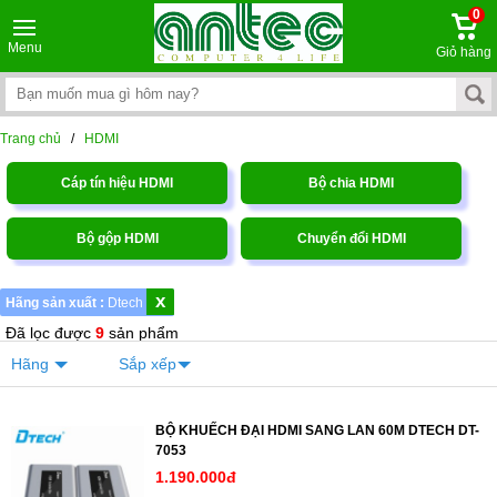
0
Menu
Giỏ hàng
Trang chủ
/
HDMI
Cáp tín hiệu HDMI
Bộ chia HDMI
Bộ gộp HDMI
Chuyển đổi HDMI
x
Hãng sản xuất :
Dtech
Đã lọc được
9
sản phẩm
Hãng
Sắp xếp
BỘ KHUẾCH ĐẠI HDMI SANG LAN 60M DTECH DT-
7053
1.190.000đ