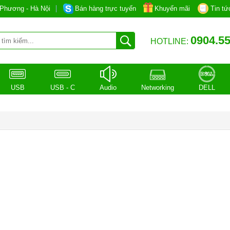
Phương - Hà Nội
Bán hàng trực tuyến
Khuyến mãi
Tin tứ
0904.55
HOTLINE:
USB
USB - C
Audio
Networking
DELL