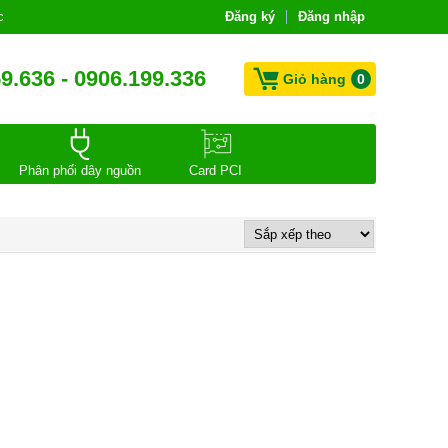
c
Đăng ký
Đăng nhập
9.636 - 0906.199.336
Giỏ hàng
0
Phân phối dây nguồn
Card PCI