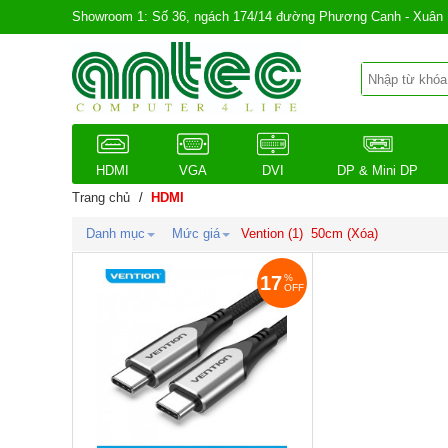
Showroom 1: Số 36, ngách 174/14 đường Phương Canh - Xuân 
HDMI
VGA
DVI
DP & Mini DP
Trang chủ
/
HDMI
Danh mục
Mức giá
Vention
(1)
50cm (Xóa)
17
%
OFF