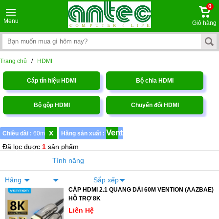
0
Menu
Giỏ hàng
Trang chủ
/
HDMI
Cáp tín hiệu HDMI
Bộ chia HDMI
Bộ gộp HDMI
Chuyển đổi HDMI
x
Vention
Chiều dài :
60m
Hãng sản xuất :
1
Đã lọc được
1
sản phẩm
Tính năng
Hãng
Sắp xếp
CÁP HDMI 2.1 QUANG DÀI 60M VENTION (AAZBAE)
HỖ TRỢ 8K
Liên Hệ