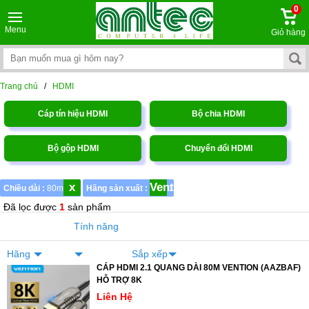
0
Menu
Giỏ hàng
Trang chủ
/
HDMI
Cáp tín hiệu HDMI
Bộ chia HDMI
Bộ gộp HDMI
Chuyển đổi HDMI
x
Vention
Chiều dài :
80m
Hãng sản xuất :
1
Đã lọc được
1
sản phẩm
Tính năng
Hãng
Sắp xếp
CÁP HDMI 2.1 QUANG DÀI 80M VENTION (AAZBAF)
HỖ TRỢ 8K
Liên Hệ