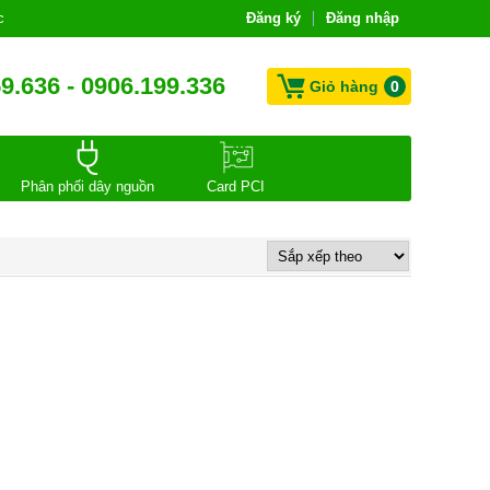
c
Đăng ký
Đăng nhập
9.636 - 0906.199.336
Giỏ hàng
0
Phân phối dây nguồn
Card PCI