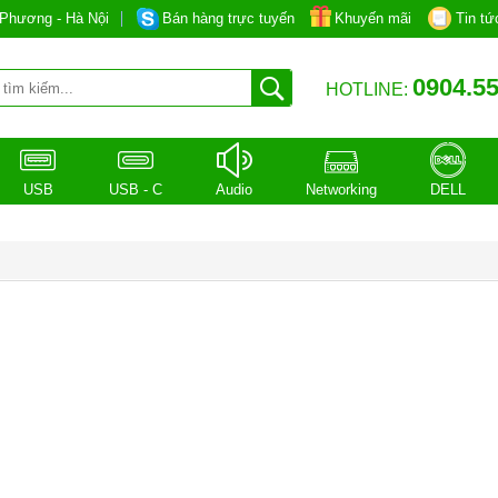
Phương - Hà Nội
Bán hàng trực tuyến
Khuyến mãi
Tin tứ
0904.55
HOTLINE:
USB
USB - C
Audio
Networking
DELL