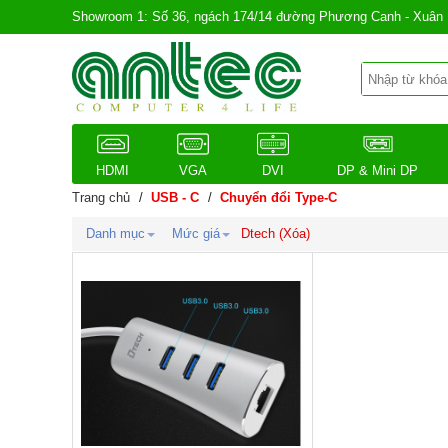
Showroom 1: Số 36, ngách 174/14 đường Phương Canh - Xuân 
HDMI
VGA
DVI
DP & Mini DP
Trang chủ
/
USB - C
/
Chuyển đổi Type-C
Danh mục
Mức giá
Dtech (
Xóa
)