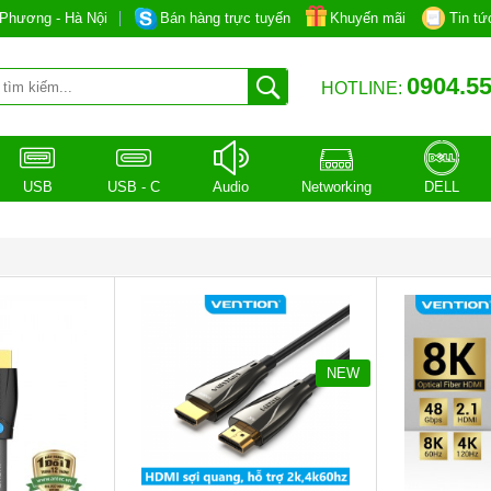
Phương - Hà Nội
Bán hàng trực tuyến
Khuyến mãi
Tin tứ
0904.55
HOTLINE:
USB
USB - C
Audio
Networking
DELL
NEW