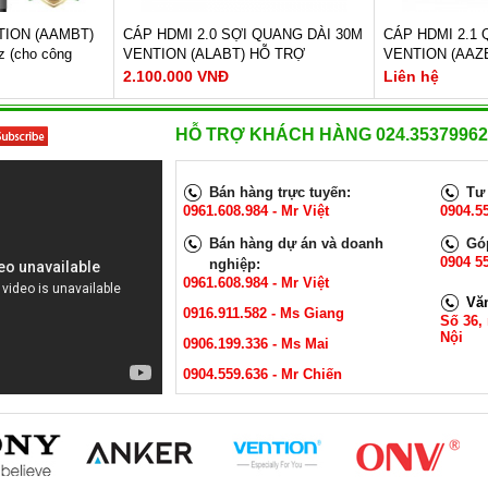
TION (AAMBT)
CÁP HDMI 2.0 SỢI QUANG DÀI 30M
CÁP HDMI 2.1
 (cho công
VENTION (ALABT) HỖ TRỢ
VENTION (AAZ
4K@60Hz
2.100.000 VNĐ
Liên hệ
ợ độ phân giải:
Cáp chuẩn 2.0
HỖ TRỢ KHÁCH HÀNG 024.35379962
Hỗ trợ độ phân 
60Hz,3D.
Vỏ bọc : Nhựa PVC
Vật liệu lõi : Đ
u đạt 10.2Gbps
Dây dẫn : Tinned Copper + Optical
Vật liệu vỏ : N
 thanh Dolby-
Fiber
Đầu nối mạ vàn
Bán hàng trực tuyến:
Tư 
ter Audio
Chất liệu: Double Aluminum Foil
Hỗ trợ băng thô
0961.608.984 - Mr Việt
0904.5
 oxy
Hỗ trợ độ phân giải : 4K@60Hz, Full
XE
HD1080P@120Hz
Bán hàng dự án và doanh
Góp
 lớp bọc chống
Tốc độ truyền dữ liệu : 18Gbps
Bảo hành: 12 t
0904 55
GAY
XEM NGAY
nghiệp:
 hỗ trợ nguồn
0961.608.984 - Mr Việt
Liên hệ
Bảo hành: 12 Tháng
Vă
0916.911.582 - Ms Giang
2.100.000 VNĐ
Số 36,
Nội
0906.199.336 - Ms Mai
0904.559.636 - Mr Chiến