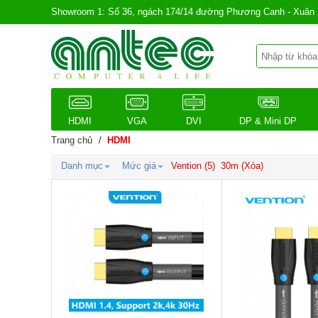
Showroom 1: Số 36, ngách 174/14 đường Phương Canh - Xuân 
HDMI
VGA
DVI
DP & Mini DP
Trang chủ
/
HDMI
Danh mục
Mức giá
Vention
(5)
30m (Xóa)