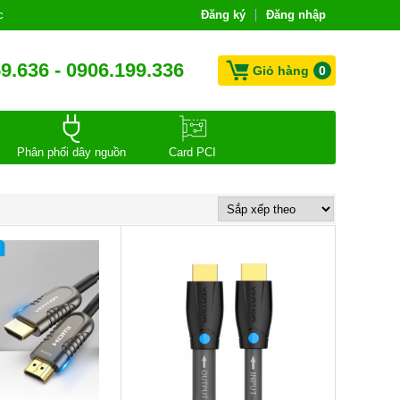
c
Đăng ký
Đăng nhập
9.636 - 0906.199.336
Giỏ hàng
0
Phân phối dây nguồn
Card PCI