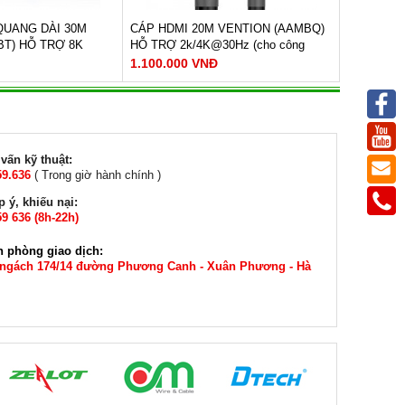
 QUANG DÀI 30M
CÁP HDMI 20M VENTION (AAMBQ)
BT) HỖ TRỢ 8K
HỖ TRỢ 2k/4K@30Hz (cho công
trình)
1.100.000 VNĐ
giải : 8k@60Hz
Chuẩn HDMI 1.4 hỗ trợ độ phân giải:
ồng + sợi quang
2k/4K@30Hz,1080p@60Hz,3D.
hựa PVC
Tốc độ truyền dữ liệu đạt 10.2Gbps
g
Hỗ trợ truyền dẫn âm thanh Dolby-
vấn kỹ thuật:
ng : 48Gbps
TrueHD, DTS-HD Master Audio
59.636
( Trong giờ hành chính )
Dây dẫn: Đồng không oxy
M NGAY
Chất liệu: PVC
 ý, khiếu nại:
20m-30m có 2 đầu và lớp bọc chống
háng
9 636 (8h-22h)
XEM NGAY
nhiễu
40m-45m có thêm dây hỗ trợ nguồn
Bảo hành: 12 Tháng
USB
n phòng giao dịch:
 ngách 174/14 đường Phương Canh - Xuân Phương - Hà
1.100.000 VNĐ