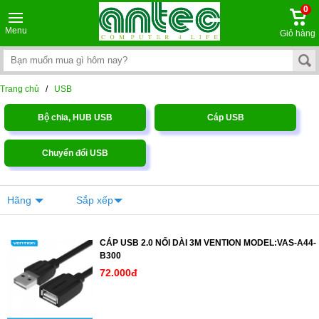
0
Menu
Giỏ hàng
Trang chủ
/
USB
Bộ chia, HUB USB
Cáp USB
Chuyển đổi USB
Hãng
Sắp xếp
CÁP USB 2.0 NỐI DÀI 3M VENTION MODEL:VAS-A44-
B300
72.000đ