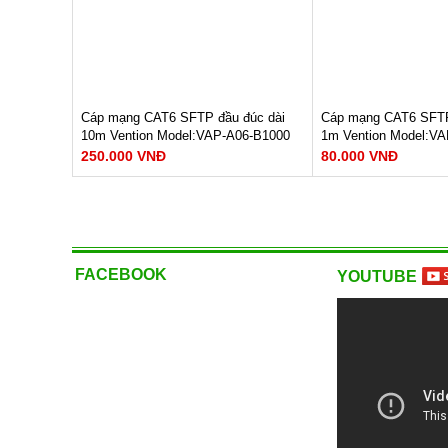
Bảo hành: 12 tháng
Bảo hành: 12 tháng
150.000 VNĐ
380.000 VNĐ
Cáp mạng CAT6 SFTP đầu đúc dài
Cáp mạng CAT6 SFTP
10m Vention Model:VAP-A06-B1000
1m Vention Model:V
250.000 VNĐ
80.000 VNĐ
Tốc độ truyền dữ liệu : 1000Mbps
Tốc độ truyền dữ liệ
Băng thông : 250Mhz
Băng thông : 250Mhz
Lõi : 8 lõi, cặp xoắn
Lõi : 8 lõi, cặp xoắn
XEM NGAY
XEM N
FACEBOOK
YOUTUBE
Bảo hành: 12 tháng
Bảo hành: 12 tháng
250.000 VNĐ
80.000 VNĐ