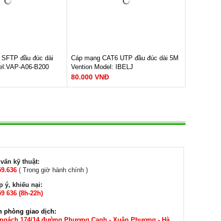
háng
Bảo hành: 12 tháng
690.000 VNĐ
SFTP đầu đúc dài
Cáp mạng CAT6 UTP đầu đúc dài 5M
el:VAP-A06-B200
Vention Model: IBELJ
80.000 VNĐ
ữ liệu : 1000Mbps
Cáp mạng Cat6 UTP đúc sẵn Vention
50Mhz
Dây dẫn: Copper-Clad Aluminum
xoắn
Tốc độ đường truyền:1000Mbps
Băng thông: 250MHz
M NGAY
Cấu tạo: Aluminum Foil + Metal
Weave
háng
Chất liệu: PVC
Tiết diện dây: 26 AWG
vấn kỹ thuật:
XEM NGAY
59.636
( Trong giờ hành chính )
Bảo hành: 12 Tháng
 ý, khiếu nại:
80.000 VNĐ
9 636 (8h-22h)
n phòng giao dịch:
 ngách 174/14 đường Phương Canh - Xuân Phương - Hà