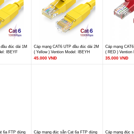
oil + Metal
Cấu tạo : Aluminum Foil + Metal
Cấu tạo : Alumi
Weave
Weave
Chất liệu : PVC
Chất liệu : PVC
Tiết diện: 26AWG
Tiết diện: 26A
GAY
XEM NGAY
XE
Bảo hành: 12 tháng
Bảo hành: 12 t
35.000 VNĐ
45.000 VNĐ
đầu đúc dài 1M
Cáp mạng CAT6 UTP đầu đúc dài 2M
Cáp mạng CAT6 
del: IBEYF
( Yellow ) Vention Model: IBEYH
( RED ) Vention
45.000 VNĐ
35.000 VNĐ
ad Alumium
Dây dẫn : Copper-Clad Alumium
Dây dẫn : Copp
 : 1000Mbps
Tốc độ đường truyền : 1000Mbps
Tốc độ đường t
z
Băng thông : 250MHz
Băng thông : 2
oil + Metal
Cấu tạo : Aluminum Foil + Metal
Cấu tạo : Alumi
Weave
Weave
Chất liệu : PVC
Chất liệu : PVC
Tiết diện: 26AWG
Tiết diện: 26A
GAY
XEM NGAY
XE
Bảo hành: 12 tháng
Bảo hành: 12 t
45.000 VNĐ
35.000 VNĐ
t 6a FTP dùng
Cáp mạng đúc sẵn Cat 6a FTP dùng
Cáp mạng đúc s