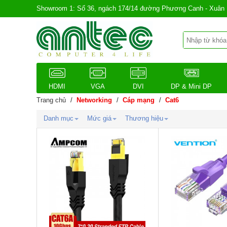
Showroom 1: Số 36, ngách 174/14 đường Phương Canh - Xuân 
HDMI
VGA
DVI
DP & Mini DP
Trang chủ
/
Networking
/
Cáp mạng
/
Cat6
Danh mục
Mức giá
Thương hiệu