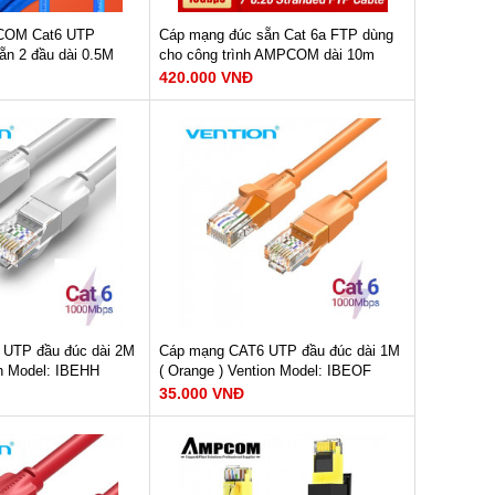
COM Cat6 UTP
Cáp mạng đúc sẵn Cat 6a FTP dùng
ẵn 2 đầu dài 0.5M
cho công trình AMPCOM dài 10m
AMC6A3100BK
420.000 VNĐ
ruyền : 1Gbps
Tốc độ đường truyền : 10Gbps
WG
Dây dẫn : 23AWG
50Mhz
Băng thông : 600Mhz/500Mhz
 không oxy
Lõi dây : 7*0.20mm OFC
a chống cháy
Chất liệu : LSZH
M NGAY
XEM NGAY
420.000 VNĐ
UTP đầu đúc dài 2M
Cáp mạng CAT6 UTP đầu đúc dài 1M
on Model: IBEHH
( Orange ) Vention Model: IBEOF
35.000 VNĐ
er-Clad Alumium
Dây dẫn : Copper-Clad Alumium
ruyền : 1000Mbps
Tốc độ đường truyền : 1000Mbps
50MHz
Băng thông : 250MHz