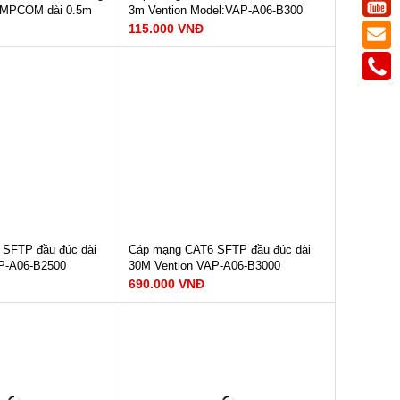
 AMPCOM dài 0.5m
3m Vention Model:VAP-A06-B300
115.000 VNĐ
ruyền : 10Gbps
Tốc độ truyền dữ liệu : 1000Mbps
WG
Băng thông : 250Mhz
600Mhz/500Mhz
Lõi : 8 lõi, cặp xoắn
20mm OFC
XEM NGAY
H
Bảo hành: 12 tháng
M NGAY
115.000 VNĐ
SFTP đầu đúc dài
Cáp mạng CAT6 SFTP đầu đúc dài
P-A06-B2500
30M Vention VAP-A06-B3000
690.000 VNĐ
ữ liệu : 1000Mbps
Tốc độ truyền dữ liệu : 1000Mbps
50Mhz
Băng thông : 250Mhz
xoắn
Lõi : 8 lõi, cặp xoắn
M NGAY
XEM NGAY