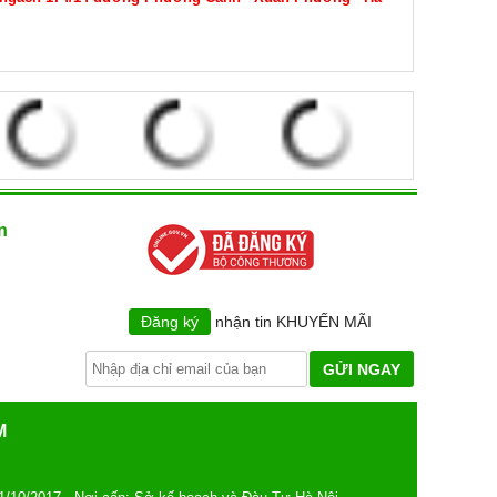
n
Đăng ký
nhận tin KHUYẾN MÃI
GỬI NGAY
M