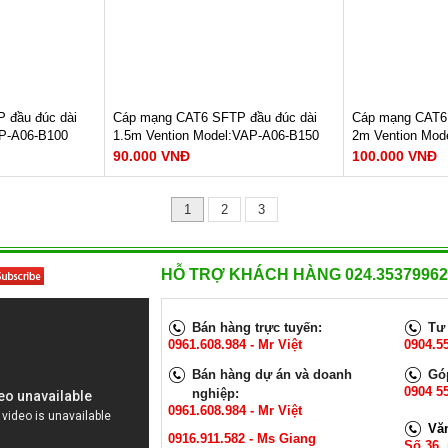
Bảo hành: 12 tháng
Bảo hành: 12 t
450.000 VNĐ
570.000 VNĐ
 đầu đúc dài
Cáp mạng CAT6 SFTP đầu đúc dài
Cáp mạng CAT6 
AP-A06-B100
1.5m Vention Model:VAP-A06-B150
2m Vention Mod
90.000 VNĐ
100.000 VNĐ
u : 1000Mbps
Tốc độ truyền dữ liệu : 1000Mbps
Tốc độ truyền d
1
2
3
Băng thông : 250Mhz
Băng thông : 2
Lõi : 8 lõi, cặp xoắn
Lõi : 8 lõi, cặp 
GAY
XEM NGAY
XE
HỖ TRỢ KHÁCH HÀNG 024.35379962
Bảo hành: 12 tháng
Bảo hành: 12 t
90.000 VNĐ
100.000 VNĐ
Bán hàng trực tuyến:
Tư 
0961.608.984 - Mr Việt
0904.5
Bán hàng dự án và doanh
Góp
0904 55
nghiệp:
0961.608.984 - Mr Việt
Vă
0916.911.582 - Ms Giang
Số 36,