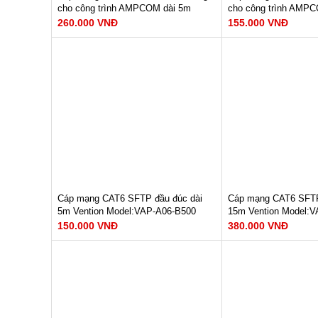
cho công trình AMPCOM dài 5m
cho công trình AMPC
AMC6A3050BK
AMC6A3015BK
260.000 VNĐ
155.000 VNĐ
Tốc độ đường truyền : 10Gbps
Tốc độ đường truyền
Dây dẫn : 23AWG
Dây dẫn : 23AWG
Băng thông : 600Mhz/500Mhz
Băng thông : 600Mh
Lõi dây : 7*0.20mm OFC
Lõi dây : 7*0.20mm 
Chất liệu : LSZH
Chất liệu : LSZH
XEM NGAY
XEM N
260.000 VNĐ
155.000 VNĐ
Cáp mạng CAT6 SFTP đầu đúc dài
Cáp mạng CAT6 SFTP
5m Vention Model:VAP-A06-B500
15m Vention Model:
150.000 VNĐ
380.000 VNĐ
Tốc độ truyền dữ liệu : 1000Mbps
Tốc độ truyền dữ liệ
Băng thông : 250Mhz
Băng thông : 250Mhz
Lõi : 8 lõi, cặp xoắn
Lõi : 8 lõi, cặp xoắn
XEM NGAY
XEM N