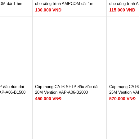
OM dài 1.5m
cho công trình AMPCOM dài 1m
cho công trình
AMC6A3010BK
AMC6A3005BK
130.000 VNĐ
115.000 VNĐ
 : 10Gbps
Tốc độ đường truyền : 10Gbps
Tốc độ đường t
Dây dẫn : 23AWG
Dây dẫn : 23A
z/500Mhz
Băng thông : 600Mhz/500Mhz
Băng thông : 
OFC
Lõi dây : 7*0.20mm OFC
Lõi dây : 7*0.
Chất liệu : LSZH
Chất liệu : LSZ
GAY
XEM NGAY
XE
130.000 VNĐ
115.000 VNĐ
 đầu đúc dài
Cáp mạng CAT6 SFTP đầu đúc dài
Cáp mạng CAT6 
VAP-A06-B1500
20M Vention VAP-A06-B2000
25M Vention VA
450.000 VNĐ
570.000 VNĐ
u : 1000Mbps
Tốc độ truyền dữ liệu : 1000Mbps
Tốc độ truyền d
Băng thông : 250Mhz
Băng thông : 2
Lõi : 8 lõi, cặp xoắn
Lõi : 8 lõi, cặp 
GAY
XEM NGAY
XE