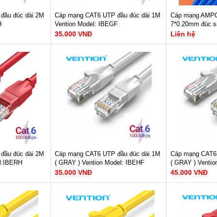
đầu đúc dài 2M
Cáp mạng CAT6 UTP đầu đúc dài 1M
Cáp mạng AMP
H
Vention Model: IBEGF
7*0.20mm đúc s
35.000 VNĐ
Liên hệ
Dây dẫn : Copper-Clad Alumium
Tốc độ đường t
 : 1000Mbps
Tốc độ đường truyền : 1000Mbps
Dây dẫn : 24A
z
Băng thông : 250MHz
Băng thông : 2
oil + Metal
Cấu tạo : Aluminum Foil + Metal
Cấu tạo : Đồng
Weave
Chất liệu : Nhự
Chất liệu : PVC
XE
Tiết diện: 26AWG
GAY
XEM NGAY
Liên hệ
Bảo hành: 12 tháng
35.000 VNĐ
đầu đúc dài 2M
Cáp mạng CAT6 UTP đầu đúc dài 1M
Cáp mạng CAT6 
el:IBERH
( GRAY ) Vention Model: IBEHF
( GRAY ) Venti
35.000 VNĐ
45.000 VNĐ
ad Alumium
Dây dẫn : Copper-Clad Alumium
Dây dẫn : Copp
 : 1000Mbps
Tốc độ đường truyền : 1000Mbps
Tốc độ đường t
z
Băng thông : 250MHz
Băng thông : 2