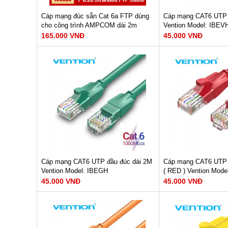
Cáp mạng đúc sẵn Cat 6a FTP dùng
Cáp mạng CAT6 UTP 
cho công trình AMPCOM dài 2m
Vention Model: IBEV
AMC6A3020BK
165.000 VNĐ
45.000 VNĐ
Tốc độ đường truyền : 10Gbps
Màu sắc : Tím
Dây dẫn : 23AWG
Tốc độ đường truyền
Băng thông : 600Mhz/500Mhz
Băng thông : 250MH
Lõi dây : 7*0.20mm OFC
Cấu tạo : Aluminum F
Chất liệu : LSZH
Weave
Chất liệu : PVC
XEM NGAY
Tiết diện: 26AWG
XEM N
165.000 VNĐ
Bảo hành: 12 tháng
45.000 VNĐ
Cáp mạng CAT6 UTP đầu đúc dài 2M
Cáp mạng CAT6 UTP 
Vention Model: IBEGH
( RED ) Vention Mod
45.000 VNĐ
45.000 VNĐ
Dây dẫn : Copper-Clad Alumium
Dây dẫn : Copper-Cl
Tốc độ đường truyền : 1000Mbps
Tốc độ đường truyền
Băng thông : 250MHz
Băng thông : 250MH