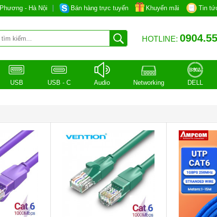
Phương - Hà Nội
Bán hàng trực tuyến
Khuyến mãi
Tin tứ
0904.55
HOTLINE:
USB
USB - C
Audio
Networking
DELL