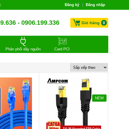
c
Đăng ký
Đăng nhập
9.636 - 0906.199.336
Giỏ hàng
0
Phân phối dây nguồn
Card PCI
NEW