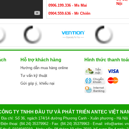
Nội
0906.199.336 - Ms Mai
0904.559.636 - Mr Chiến
ách
Hỗ trợ khách hàng
Hình thức thanh toá
Hướng dẫn mua hàng online
Tư vấn kỹ thuật
Gửi góp ý, khiếu nại
CÔNG TY TNHH ĐẦU TƯ VÀ PHÁT TRIỂN ANTEC VIỆT NA
Địa chỉ: Số 36, ngách 174/14 đường Phương Canh - Xuân phương - Hà Nội
Điện thoại: (84.24) 35379962 - Fax: (84.24) 35379963 - Email: info@antec.vn