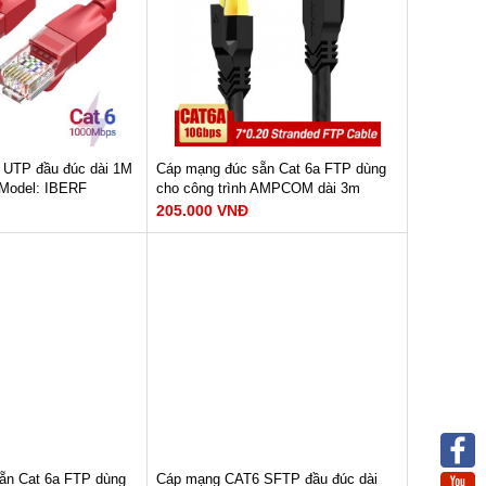
num Foil + Metal
Cấu tạo : Aluminum Foil + Metal
Weave
Chất liệu : PVC
WG
Tiết diện: 26AWG
M NGAY
XEM NGAY
háng
Bảo hành: 12 tháng
35.000 VNĐ
UTP đầu đúc dài 1M
Cáp mạng đúc sẵn Cat 6a FTP dùng
 Model: IBERF
cho công trình AMPCOM dài 3m
AMC6A3030BK
205.000 VNĐ
er-Clad Alumium
Tốc độ đường truyền : 10Gbps
ruyền : 1000Mbps
Dây dẫn : 23AWG
50MHz
Băng thông : 600Mhz/500Mhz
num Foil + Metal
Lõi dây : 7*0.20mm OFC
Chất liệu : LSZH
XEM NGAY
WG
M NGAY
205.000 VNĐ
háng
ẵn Cat 6a FTP dùng
Cáp mạng CAT6 SFTP đầu đúc dài