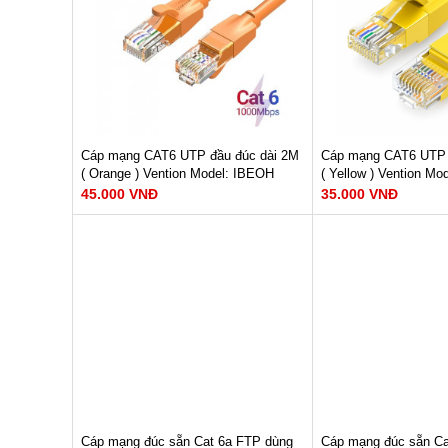
Cấu tạo : Aluminum Foil + Metal
Cấu tạo : Aluminum F
Weave
Weave
Chất liệu : PVC
Chất liệu : PVC
Tiết diện: 26AWG
XEM N
XEM NGAY
Bảo hành: 12 tháng
Bảo hành: 12 tháng
45.000 VNĐ
45.000 VNĐ
Cáp mạng CAT6 UTP đầu đúc dài 2M
Cáp mạng CAT6 UTP 
( Orange ) Vention Model: IBEOH
( Yellow ) Vention Mo
45.000 VNĐ
35.000 VNĐ
Dây dẫn : Copper-Clad Alumium
Dây dẫn : Copper-Cl
Tốc độ đường truyền : 1000Mbps
Tốc độ đường truyền
Băng thông : 250MHz
Băng thông : 250MH
Cấu tạo : Aluminum Foil + Metal
Cấu tạo : Aluminum F
Weave
Weave
Chất liệu : PVC
Chất liệu : PVC
Tiết diện: 26AWG
Tiết diện: 26AWG
XEM NGAY
XEM N
Bảo hành: 12 tháng
Bảo hành: 12 tháng
45.000 VNĐ
35.000 VNĐ
Cáp mạng đúc sẵn Cat 6a FTP dùng
Cáp mạng đúc sẵn Ca