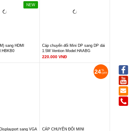
n giải 1920x1080
Hỗ trợ : Độ phân giải 1920x1080, 2k,
NEW
4k
indows
Hỗ trợ HĐH: Windows
, Mac 10.6-10.8/
10/XP/Vista/7/8, Mac 10.6-10.8/
 and later.
Linux kernel 2.6 and later.
M NGAY
XEM NGAY
háng
Bảo hành: 12 tháng
340.000 VNĐ
(M) sang HDMI
Cáp chuyển đổi Mini DP sang DP dài
el:HBKB0
1.5M Vention Model:HAABG
220.000 VNĐ
24
%
yport Male
Đầu vào : Mini DP
OFF
emale
Đầu ra : DP
Chất liệu: ABS
n giải 1920x1080
Độ phân giải : 4k@60Hz
indows
Hỗ trợ HĐH: Windows
, Mac 10.6-10.8/
10/XP/Vista/7/8, Mac 10.6-10.8/
 and later.
Linux kernel 2.6 and later.n
M NGAY
XEM NGAY
háng
Bảo hành: 12 tháng
220.000 VNĐ
Displayport sang VGA
CÁP CHUYỂN ĐỔI MINI