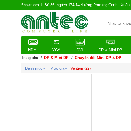
Showroom 1: Số 36, ngách 174/14 đường Phương Canh - Xuân 
HDMI
VGA
DVI
DP & Mini DP
Trang chủ
/
DP & Mini DP
/
Chuyển đổi Mini DP & DP
Danh mục
Mức giá
Vention
(22)