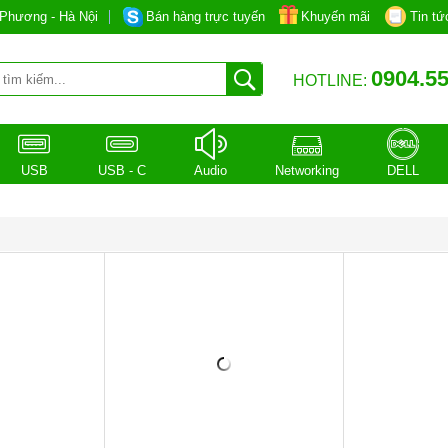
Phương - Hà Nội
Bán hàng trực tuyến
Khuyến mãi
Tin tứ
0904.55
HOTLINE:
USB
USB - C
Audio
Networking
DELL