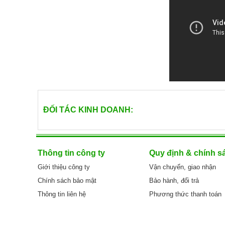
Linux kernel 2.6 and later.
Linux kernel 2.6 and l
XEM NGAY
XEM N
Bảo hành: 12 tháng
Bảo hành: 12 tháng
290.000 VNĐ
310.000 VNĐ
ĐỐI TÁC KINH DOANH:
Thông tin công ty
Quy định & chính s
Giới thiệu công ty
Vận chuyển, giao nhận
Chính sách bảo mật
Bảo hành, đổi trả
Thông tin liên hệ
Phương thức thanh toán