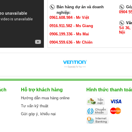
ater.
Bán hàng dự án và doanh
Góp
GAY
0904 55
nghiệp:
0961.608.984 - Mr Việt
Vă
0916.911.582 - Ms Giang
Số 36,
Nội
0906.199.336 - Ms Mai
0904.559.636 - Mr Chiến
ách
Hỗ trợ khách hàng
Hình thức thanh toá
Hướng dẫn mua hàng online
Tư vấn kỹ thuật
Gửi góp ý, khiếu nại