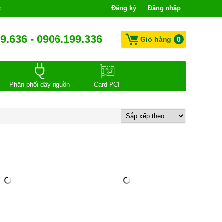
c
Đăng ký
Đăng nhập
9.636 - 0906.199.336
Giỏ hàng
0
Phân phối dây nguồn
Card PCI