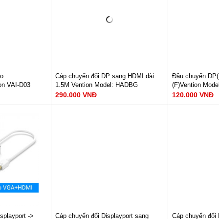
0Hz
Hỗ trợ : Độ phân giải 1920x1080
Hỗ trợ : Độ phâ
s
Hỗ trợ HĐH: Windows
60@Hz, 3D
 10.6-10.8/
10/XP/Vista/7/8, Mac 10.6-10.8/
Hỗ trợ HĐH: W
ater.
Linux kernel 2.6 and later.
10/XP/Vista/7/8
Linux kernel 2.6
GAY
XEM NGAY
XE
Bảo hành: 12 tháng
Bảo hành: 12 t
310.000 VNĐ
255.000 VNĐ
to
Cáp chuyển đổi DP sang HDMI dài
Đầu chuyển DP
on VAI-D03
1.5M Vention Model: HADBG
(F)Vention Mod
290.000 VNĐ
120.000 VNĐ
DisplayPort to
Cáp chuyển đổi DisplayPort to HDMI
Đầu vào: Displa
Độ phân giải : 1080@60Hz
Đầu ra: HDMI F
Chất liệu : Nhựa PVC + ABS
Chất liệu: ABS
Độ dài : 1.5m
Hỗ trợ : Độ phâ
Hỗ trợ HĐH: W
XEM NGAY
10/XP/Vista/7/8
GAY
Linux kernel 2.6
Bảo hành: 12 tháng
XE
290.000 VNĐ
Bảo hành: 12 T
120.000 VNĐ
splayport ->
Cáp chuyển đổi Displayport sang
Cáp chuyển đổi 