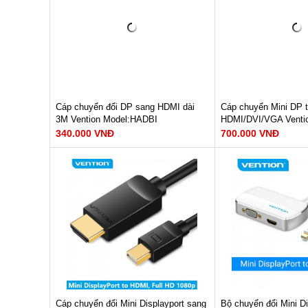
Dây bọc dù chống gãy gập
Độ phân giải : 4K@6
Độ dài cáp : 1.5m
Hỗ trợ HĐH: Window
10/XP/Vista/7/8, Mac
XEM NGAY
Linux kernel 2.6 and l
XEM N
Liên hệ
Bảo hành: 12 tháng
300.000 VNĐ
Cáp chuyển đổi DP sang HDMI dài
Cáp chuyển Mini DP 
3M Vention Model:HADBI
HDMI/DVI/VGA Venti
340.000 VNĐ
700.000 VNĐ
Cáp chuyển đổi DisplayPort to HDMI
Cáp chuyển đổi Mini 
Độ phân giải : 1080@60Hz
HDMI/DVI/VGA
Chất liệu : Nhựa PVC + ABS
Độ dài cáp : 15cm
Độ dài : 3m
Chất liệu : Nhựa ABS
Màu : Trắng
XEM NGAY
XEM N
Bảo hành: 12 tháng
Bảo hành: 12 tháng
340.000 VNĐ
700.000 VNĐ
Cáp chuyển đổi Mini Displayport sang
Bộ chuyển đổi Mini Di