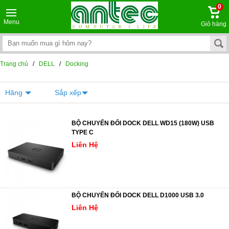
0
Menu
Giỏ hàng
Trang chủ
/
DELL
/
Docking
Hãng
Sắp xếp
BỘ CHUYỂN ĐỔI DOCK DELL WD15 (180W) USB
TYPE C
Liên Hệ
BỘ CHUYỂN ĐỔI DOCK DELL D1000 USB 3.0
Liên Hệ