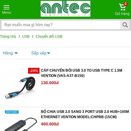
0
Menu
Giỏ hàng
Trang chủ
/
USB
/
Chuyển đổi USB
Hãng
Sắp xếp
CÁP CHUYỂN ĐỔI USB 3.0 TO USB TYPE C 1.5M
-24%
VENTION (VAS-A37-B150)
130.000đ
BỘ CHIA USB 2.0 SANG 3 PORT USB 2.0 HUB+100M
ETHERNET VENTION MODEL:CHPBB (15CM)
400.000đ