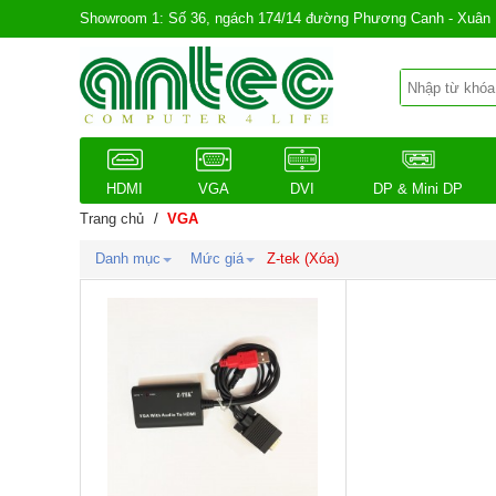
Showroom 1: Số 36, ngách 174/14 đường Phương Canh - Xuân 
HDMI
VGA
DVI
DP & Mini DP
Trang chủ
/
VGA
Danh mục
Mức giá
Z-tek (
Xóa
)