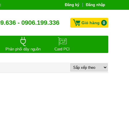
c
Đăng ký
Đăng nhập
9.636 - 0906.199.336
Giỏ hàng
0
Phân phối dây nguồn
Card PCI