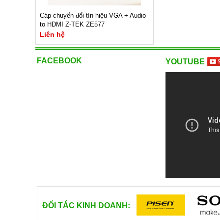
Cáp chuyển đổi tín hiệu VGA + Audio
to HDMI Z-TEK ZE577
Liên hệ
FACEBOOK
Mã sản phẩm : ZE-577C
YOUTUBE
Cổng vào : VGA
Cổng ra : HDMI
Độ phân giải : 1920x1080
Chiều dài : 30cm
XEM NGAY
Bảo hành: 3 tháng
Liên hệ
ĐỐI TÁC KINH DOANH: