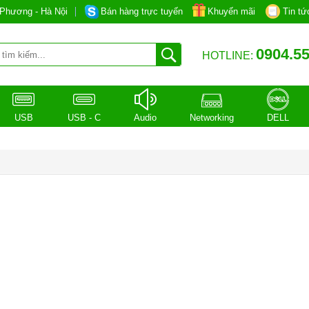
Phương - Hà Nội
Bán hàng trực tuyến
Khuyến mãi
Tin tứ
0904.55
HOTLINE:
USB
USB - C
Audio
Networking
DELL