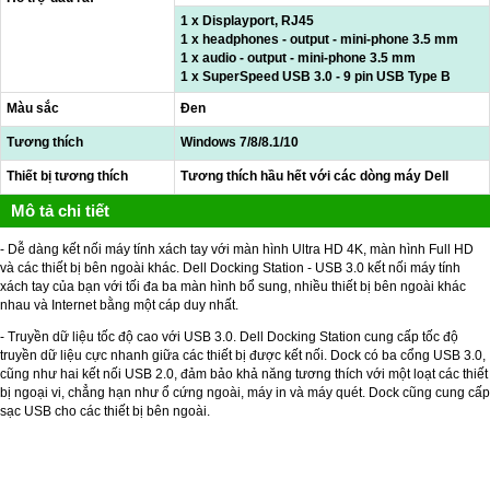
1 x Displayport, RJ45
1 x headphones - output - mini-phone 3.5 mm
1 x audio - output - mini-phone 3.5 mm
1 x SuperSpeed USB 3.0 - 9 pin USB Type B
Màu sắc
Đen
Tương thích
Windows 7/8/8.1/10
Thiết bị tương thích
Tương thích hầu hết với các dòng máy Dell
Mô tả chi tiết
- Dễ dàng kết nối máy tính xách tay với màn hình Ultra HD 4K, màn hình Full HD
và các thiết bị bên ngoài khác. Dell Docking Station - USB 3.0 kết nối máy tính
xách tay của bạn với tối đa ba màn hình bổ sung, nhiều thiết bị bên ngoài khác
nhau và Internet bằng một cáp duy nhất.
- Truyền dữ liệu tốc độ cao với USB 3.0. Dell Docking Station cung cấp tốc độ
truyền dữ liệu cực nhanh giữa các thiết bị được kết nối. Dock có ba cổng USB 3.0,
cũng như hai kết nối USB 2.0, đảm bảo khả năng tương thích với một loạt các thiết
bị ngoại vi, chẳng hạn như ổ cứng ngoài, máy in và máy quét. Dock cũng cung cấp
sạc USB cho các thiết bị bên ngoài.