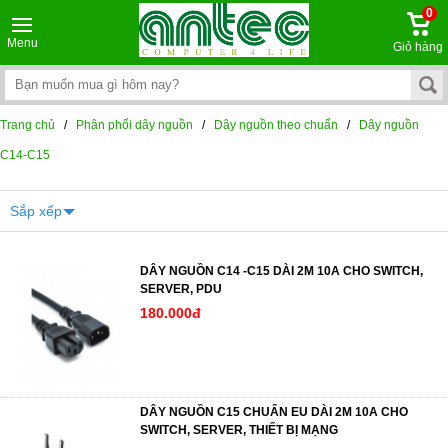
0
Menu
Giỏ hàng
Trang chủ
/
Phân phối dây nguồn
/
Dây nguồn theo chuẩn
/
Dây nguồn
C14-C15
Sắp xếp
DÂY NGUỒN C14 -C15 DÀI 2M 10A CHO SWITCH,
SERVER, PDU
180.000đ
DÂY NGUỒN C15 CHUẨN EU DÀI 2M 10A CHO
SWITCH, SERVER, THIẾT BỊ MẠNG