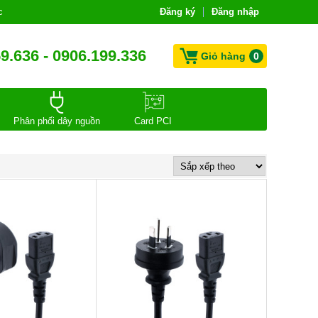
c
Đăng ký
Đăng nhập
9.636 - 0906.199.336
Giỏ hàng
0
Phân phối dây nguồn
Card PCI