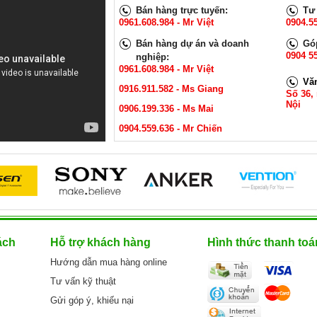
 10A.
Dòng điện định mức: 10A.
Dòng điện định
Bán hàng trực tuyến:
Tư 
0V- 250V.
Điện áp định mức: 220V- 250V.
Điện áp định m
0961.608.984 - Mr Việt
0904.5
x 0.75 mm²
Tiết diện lõi dây: 3 x 0.75 mm²
Tiết diện lõi dâ
Chất liệu: Lõi đồng nguyên chất
Chất liệu: Lõi 
Bán hàng dự án và doanh
Góp
GAY
XEM NGAY
0904 55
XE
nghiệp:
0961.608.984 - Mr Việt
40.000 VNĐ
60.000 VNĐ
Vă
0916.911.582 - Ms Giang
Số 36,
Nội
0906.199.336 - Ms Mai
0904.559.636 - Mr Chiến
ách
Hỗ trợ khách hàng
Hình thức thanh toá
Hướng dẫn mua hàng online
Tư vấn kỹ thuật
Gửi góp ý, khiếu nại