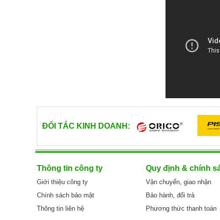
chuẩn US) + IEC C13
Dòng điện định mức:
Chiều dài: 1.5m
Điện áp định mức: 22
Dòng điện định mức: 10A.
Tiết diện lõi dây: 3 
Điện áp định mức: 250V.
Chất liệu: Lõi CCA
Tiết diện lõi dây: 3 x 0.824 mm²
XEM N
XEM NGAY
Chất liệu: Lõi đồng nguyên chất
45.000 VNĐ
65.000 VNĐ
ĐỐI TÁC KINH DOANH:
Thông tin công ty
Quy định & chính s
Giới thiệu công ty
Vận chuyển, giao nhận
Chính sách bảo mật
Bảo hành, đổi trả
Thông tin liên hệ
Phương thức thanh toán