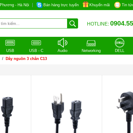
Phương - Hà Nội
Bán hàng trực tuyến
Khuyến mãi
Tin tứ
0904.55
HOTLINE:
USB
USB - C
Audio
Networking
DELL
/
Dây nguồn 3 chân C13