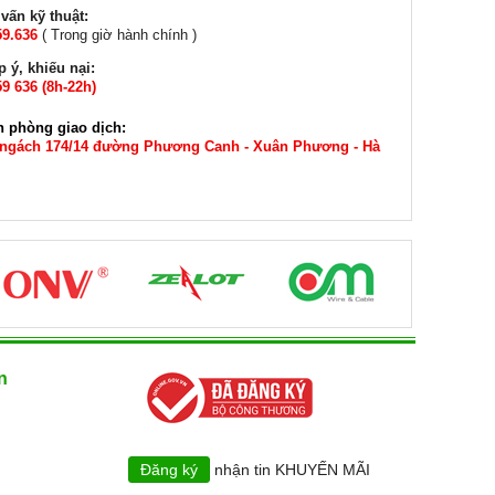
 mức: 10A.
vấn kỹ thuật:
ức: 220V- 250V.
59.636
( Trong giờ hành chính )
y: 3 x 1.0 mm²
đồng nguyên chất
 ý, khiếu nại:
9 636 (8h-22h)
M NGAY
n phòng giao dịch:
 ngách 174/14 đường Phương Canh - Xuân Phương - Hà
n
Đăng ký
nhận tin KHUYẾN MÃI