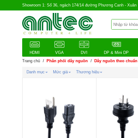
Showroom 1: Số 36, ngách 174/14 đường Phương Canh - Xuân 
HDMI
VGA
DVI
DP & Mini DP
Trang chủ
/
Phân phối dây nguồn
/
Dây nguồn theo chuẩn
Danh mục
Mức giá
Thương hiệu