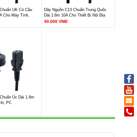
 Chuẩn UK Có Cầu
Dây Nguồn C13 Chuẩn Trung Quốc
0A Cho Máy Tính,
Dài 1.8m 10A Cho Thiết Bị Nội Địa
40.000 VNĐ
ân có cầu chì chuẩn
Dây nguồn 3 chân chéo C13 chuẩn
8m,3Gx0.75mm² x10A
China dài 1.8m,3Gx0.75mm² x10A
 chân ( chuẩn UK) +
Loại đầu cắm: 3 chân dẹt ( chuẩn
AU) + IEC C13
Chiều dài: 1.8m
 mức: 10A.
Dòng điện định mức: 10A.
ức: 220V- 250V.
Điện áp định mức: 220V- 250V.
y: 3 x 0.75 mm²
Tiết diện lõi dây: 3 x 0.75 mm²
M NGAY
XEM NGAY
đồng nguyên chất
Chất liệu: Lõi CCA
40.000 VNĐ
Chuẩn Úc Dài 1.8m
nh, PC
 chân dẹt ( chuẩn
EC C13