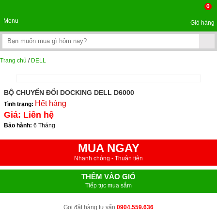
0
Menu
Giỏ hàng
Trang chủ
/
DELL
BỘ CHUYỂN ĐỔI DOCKING DELL D6000
Hết hàng
Tình trạng:
Giá:
Liên hệ
Bảo hành:
6 Tháng
MUA NGAY
Nhanh chóng - Thuận tiện
THÊM VÀO GIỎ
Tiếp tục mua sắm
Gọi đặt hàng tư vấn
0904.559.636