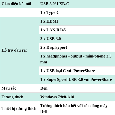
Giao diện kết nối
USB 3.0/ USB-C
1 x Type-C
1 x HDMI
1 x LAN,RJ45
3 x USB 3.0
2 x Displayport
Hỗ trợ đầu ra:
1 x headphones - output - mini-phone 3.5
mm
1 x USB loại C với PowerShare
1 x SuperSpeed ​​USB 3.0 với PowerShare
Màu sắc
Đen
Tương thích
Windows 7/8/8.1/10
Tương thích hầu hết với các dòng máy
Thiết bị tương thích
Dell