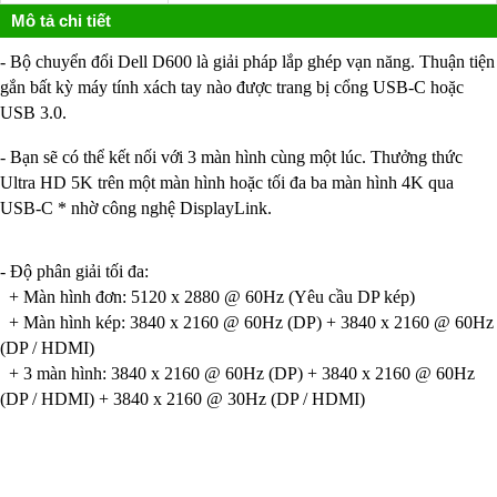
Mô tả chi tiết
- Bộ chuyển đổi Dell D600 là g
iải pháp lắp ghép vạn năng.
Thuận tiện
gắn bất kỳ máy tính xách tay nào được trang bị cổng USB-C hoặc
USB 3.0.
- Bạn sẽ có thể kết nối với 3 màn hình cùng một lúc. Thưởng thức
Ultra HD 5K trên một màn hình hoặc tối đa ba màn hình 4K qua
USB-C * nhờ công nghệ DisplayLink.
- Độ phân giải tối đa:
+ Màn hình đơn: 5120 x 2880 @ 60Hz (Yêu cầu DP kép)
+ Màn hình kép: 3840 x 2160 @ 60Hz (DP) + 3840 x 2160 @ 60Hz
(DP / HDMI)
+ 3 màn hình: 3840 x 2160 @ 60Hz (DP) + 3840 x 2160 @ 60Hz
(DP / HDMI) + 3840 x 2160 @ 30Hz (DP / HDMI)