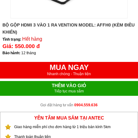
BỘ GỘP HDMI 3 VÀO 1 RA VENTION MODEL: AFFH0 (KÈM ĐIỀU
KHIỂN)
Hết hàng
Tình trạng:
Giá:
550.000 đ
Bảo hành:
12 tháng
MUA NGAY
Nhanh chóng - Thuận tiện
THÊM VÀO GIỎ
Tiếp tục mua sắm
Gọi đặt hàng tư vấn
0904.559.636
YÊN TÂM MUA SẮM TẠI ANTEC
Giao hàng miễn phí cho đơn hàng từ 1 triệu bán kính 5km
Thanh toán thuận tiện