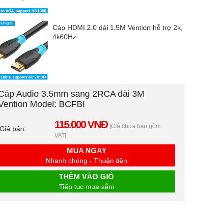
Cáp HDMI 2.0 dài 1,5M Vention hỗ trợ 2k,
4k60Hz
Cáp Audio 3.5mm sang 2RCA dài 3M
Vention Model: BCFBI
115.000 VNĐ
[Giá chưa bao gồm
Giá bán:
VAT]
MUA NGAY
Nhanh chóng - Thuận tiện
THÊM VÀO GIỎ
Tiếp tục mua sắm