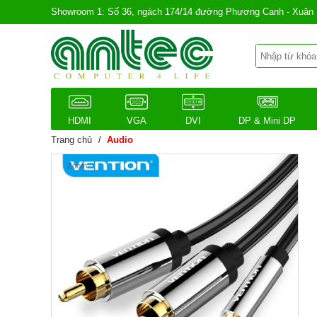
Showroom 1: Số 36, ngách 174/14 đường Phương Canh - Xuân 
HDMI
VGA
DVI
DP & Mini DP
Trang chủ
/
Audio
Zoom