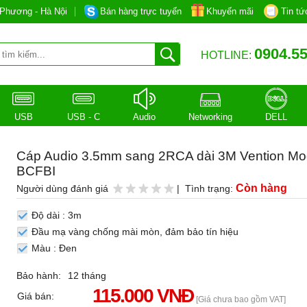
Phương - Hà Nội
Bán hàng trực tuyến
Khuyến mãi
Tin tứ
0904.55
HOTLINE:
USB
USB - C
Audio
Networking
DELL
Cáp Audio 3.5mm sang 2RCA dài 3M Vention Mo
BCFBI
Còn hàng
Người dùng đánh giá
| Tình trạng:
Độ dài : 3m
Đầu mạ vàng chống mài mòn, đảm bảo tín hiệu
Màu : Đen
Bảo hành:
12 tháng
115.000 VNĐ
Giá bán:
[Giá chưa bao gồm VAT]