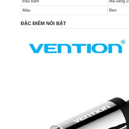
Đầu bấm
Mạ vàng 2
Màu
Đen
ĐẶC ĐIỂM NỔI BẬT