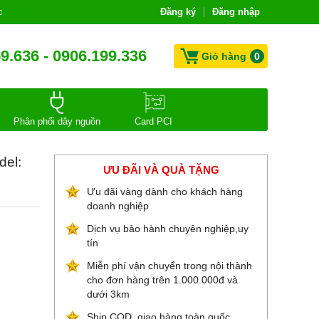
c
Đăng ký
Đăng nhập
9.636 - 0906.199.336
Giỏ hàng
0
Phân phối dây nguồn
Card PCI
del:
ƯU ĐÃI VÀ QUÀ TẶNG
Ưu đãi vàng dành cho khách hàng
doanh nghiệp
Dịch vụ bảo hành chuyên nghiệp,uy
tín
Miễn phí vận chuyển trong nội thành
cho đơn hàng trên 1.000.000đ và
dưới 3km
Ship COD, giao hàng toàn quốc