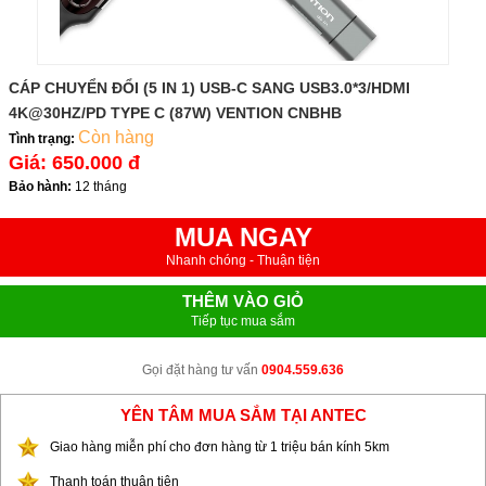
CÁP CHUYỂN ĐỔI (5 IN 1) USB-C SANG USB3.0*3/HDMI
4K@30HZ/PD TYPE C (87W) VENTION CNBHB
Còn hàng
Tình trạng:
Giá:
650.000 đ
Bảo hành:
12 tháng
MUA NGAY
Nhanh chóng - Thuận tiện
THÊM VÀO GIỎ
Tiếp tục mua sắm
Gọi đặt hàng tư vấn
0904.559.636
YÊN TÂM MUA SẮM TẠI ANTEC
Giao hàng miễn phí cho đơn hàng từ 1 triệu bán kính 5km
Thanh toán thuận tiện