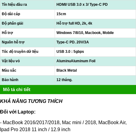
Tín hiệu đầu ra
HDMI/ USB 3.0 x 3/ Type-C PD
Độ dài cáp
15cm
Độ phân giải
Hỗ trợ full HD, 2k, 4k
Hỗ trợ
Windows 7/8/10, Macbook, Mobile
Nguồn hỗ trợ
Type-C PD. 20V/3A
Tốc độ truyền dữ liệu
USB 3.0 : 5gbps
Vật liệu vỏ
AluminuAluminum Foil
Màu sắc
Black Metal
Bảo hành
12 tháng.
Mô tả chi tiết
KHẢ NĂNG TƯƠNG THÍCH
Đối với Laptop:
- MacBook 2016/2017/2018, Mac mini / 2018, MacBook Air,
Ipad Pro 2018 11 inch / 12.9 inch