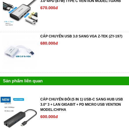
3.0*4/PD (87W) TYPE C VENTION MODEL:TGAHB
670.000đ
CÁP CHUYỂN USB 3.0 SANG VGA Z-TEK (ZY-197)
680.000đ
Sản phẩm liên quan
CÁP CHUYỂN ĐỔI (5 IN 1) USB-C SANG HUB USB
NEW
3.0* 3 + LAN GIGABIT + PD MICRO USB VENTION
MODEL:CHFHA
600.000đ