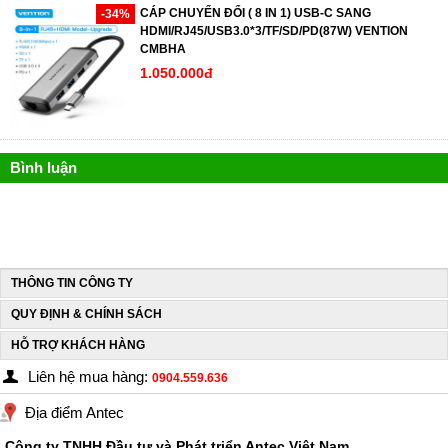
CÁP CHUYỂN ĐỔI ( 8 IN 1) USB-C SANG
-34%
HDMI/RJ45/USB3.0*3/TF/SD/PD(87W) VENTION
CMBHA
1.050.000đ
Bình luận
THÔNG TIN CÔNG TY
QUY ĐỊNH & CHÍNH SÁCH
HỖ TRỢ KHÁCH HÀNG
Liên hệ mua hàng:
0904.559.636
Địa điểm Antec
Công ty TNHH Đầu tư và Phát triển Antec Việt Nam