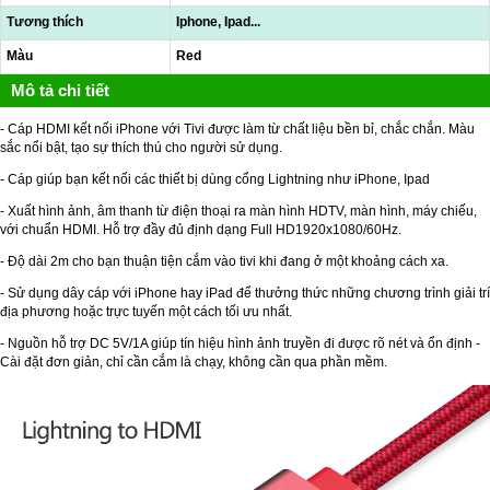
Tương thích
Iphone, Ipad...
Màu
Red
Mô tả chi tiết
- Cáp HDMI kết nối iPhone với Tivi được làm từ chất liệu bền bỉ, chắc chắn. Màu
sắc nổi bật, tạo sự thích thú cho người sử dụng.
- Cáp giúp bạn kết nối các thiết bị dùng cổng Lightning như iPhone, Ipad
- Xuất hình ảnh, âm thanh từ điện thoại ra màn hình HDTV, màn hình, máy chiếu,
với chuẩn HDMI. Hỗ trợ đầy đủ định dạng Full HD1920x1080/60Hz.
- Độ dài 2m cho bạn thuận tiện cắm vào tivi khi đang ở một khoảng cách xa.
- Sử dụng dây cáp với iPhone hay iPad để thưởng thức những chương trình giải trí
địa phương hoặc trực tuyến một cách tối ưu nhất.
- Nguồn hỗ trợ DC 5V/1A giúp tín hiệu hình ảnh truyền đi được rõ nét và ổn định -
Cài đặt đơn giản, chỉ cần cắm là chạy, không cần qua phần mềm.