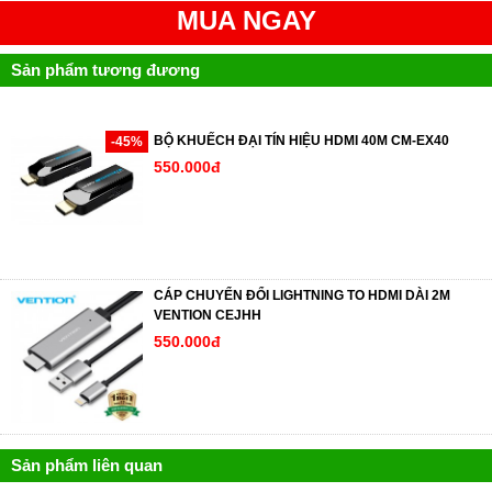
MUA NGAY
Sản phẩm tương đương
BỘ KHUẾCH ĐẠI TÍN HIỆU HDMI 40M CM-EX40
-45%
550.000đ
CÁP CHUYỂN ĐỔI LIGHTNING TO HDMI DÀI 2M
VENTION CEJHH
550.000đ
Sản phẩm liên quan