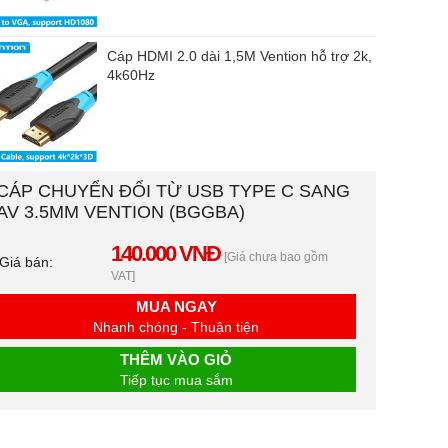
Cáp HDMI 2.0 dài 1,5M Vention hỗ trợ 2k,
4k60Hz
CÁP CHUYỂN ĐỔI TỪ USB TYPE C SANG
AV 3.5MM VENTION (BGGBA)
140.000 VNĐ
[Giá chưa bao gồm
Giá bán:
VAT]
MUA NGAY
Nhanh chóng - Thuận tiện
THÊM VÀO GIỎ
Tiếp tục mua sắm