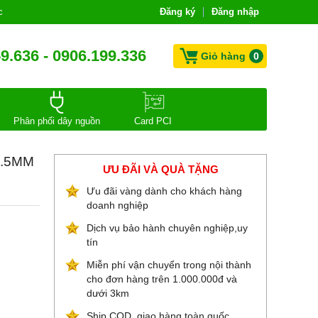
c
Đăng ký
Đăng nhập
9.636 - 0906.199.336
Giỏ hàng
0
Phân phối dây nguồn
Card PCI
3.5MM
ƯU ĐÃI VÀ QUÀ TẶNG
Ưu đãi vàng dành cho khách hàng
doanh nghiệp
Dịch vụ bảo hành chuyên nghiệp,uy
tín
Miễn phí vận chuyển trong nội thành
cho đơn hàng trên 1.000.000đ và
dưới 3km
Ship COD, giao hàng toàn quốc