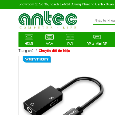
Showroom 1: Số 36, ngách 174/14 đường Phương Canh - Xuân 
HDMI
VGA
DVI
DP & Mini DP
Trang chủ
/
Chuyển đổi tín hiệu
Zoom