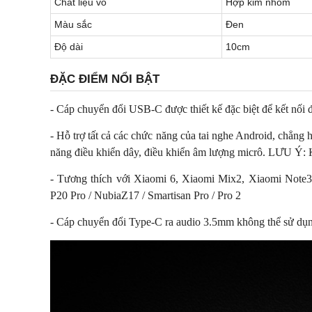
Chất liệu vỏ
Hợp kim nhôm
Màu sắc
Đen
Độ dài
10cm
ĐẶC ĐIỂM NỔI BẬT
- Cáp chuyển đổi USB-C được thiết kế đặc biệt để kết nối
- Hỗ trợ tất cả các chức năng của tai nghe Android, chẳng h
năng điều khiển dây, điều khiển âm lượng micrô. LƯU Ý: K
- Tương thích với Xiaomi 6, Xiaomi Mix2, Xiaomi Note
P20 Pro / NubiaZ17 / Smartisan Pro / Pro 2
- Cáp chuyển đổi Type-C ra audio 3.5mm không thể sử dụ