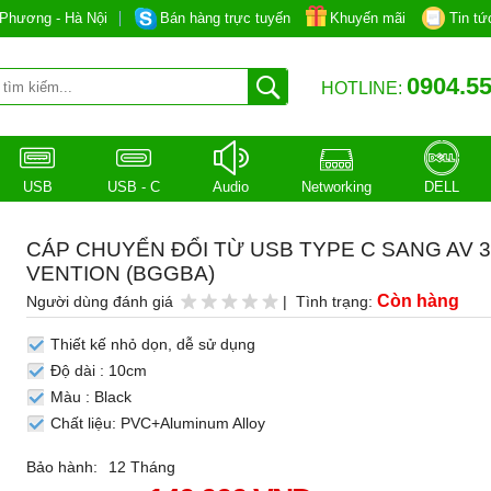
Phương - Hà Nội
Bán hàng trực tuyến
Khuyến mãi
Tin tứ
0904.55
HOTLINE:
USB
USB - C
Audio
Networking
DELL
CÁP CHUYỂN ĐỔI TỪ USB TYPE C SANG AV 
VENTION (BGGBA)
Còn hàng
Người dùng đánh giá
| Tình trạng:
Thiết kế nhỏ dọn, dễ sử dụng
Độ dài : 10cm
Màu : Black
Chất liệu: PVC+Aluminum Alloy
Bảo hành:
12 Tháng