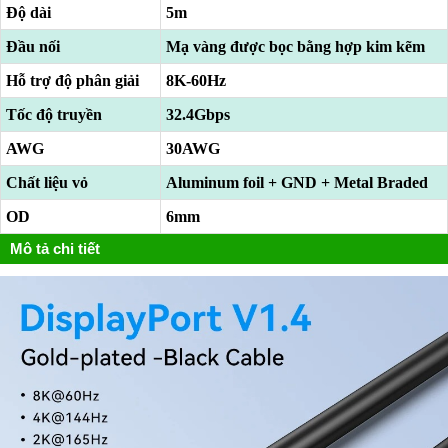
Độ dài
5m
Đầu nối
Mạ vàng được bọc bằng hợp kim kẽm
Hỗ trợ độ phân giải
8K-60Hz
Tốc độ truyền
32.4Gbps
AWG
30AWG
Chất liệu vỏ
Aluminum foil + GND + Metal Braded
OD
6mm
Mô tả chi tiết