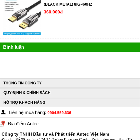
(BLACK METAL) 8K@60HZ
360.000đ
Bình luận
THÔNG TIN CÔNG TY
QUY ĐỊNH & CHÍNH SÁCH
HỖ TRỢ KHÁCH HÀNG
Liên hệ mua hàng:
0904.559.636
Địa điểm Antec
Công ty TNHH Đầu tư và Phát triển Antec Việt Nam
Địa chỉ: Số 38, ngách 174/14 đường Phương Canh - Xuân phương - Nam Từ