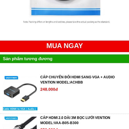
MUA NGAY
Sản phẩm tương đương
CÁP CHUYỂN ĐỔI HDMI SANG VGA + AUDIO
VENTION MODEL:ACHBB
248.000đ
CÁP HDMI 2.0 DÀI 3M BỌC LƯỚI VENTION
MODEL:VAA-B05-B300