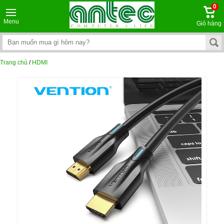
0
Menu
Giỏ hàng
Trang chủ
/
HDMI