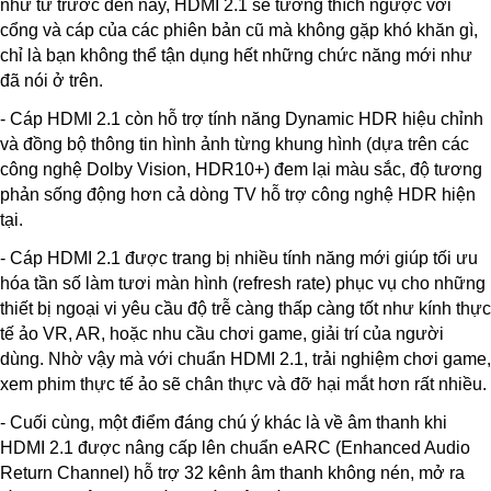
như từ trước đến nay, HDMI 2.1 sẽ tương thích ngược với
cổng và cáp của các phiên bản cũ mà không gặp khó khăn gì,
chỉ là bạn không thể tận dụng hết những chức năng mới như
đã nói ở trên.
- Cáp HDMI 2.1 còn hỗ trợ tính năng Dynamic HDR hiệu chỉnh
và đồng bộ thông tin hình ảnh từng khung hình (dựa trên các
công nghệ Dolby Vision, HDR10+) đem lại màu sắc, độ tương
phản sống động hơn cả dòng TV hỗ trợ công nghệ HDR hiện
tại.
- Cáp HDMI 2.1 được trang bị nhiều tính năng mới giúp tối ưu
hóa tần số làm tươi màn hình (refresh rate) phục vụ cho những
thiết bị ngoại vi yêu cầu độ trễ càng thấp càng tốt như kính thực
tế ảo VR, AR, hoặc nhu cầu chơi game, giải trí của người
dùng. Nhờ vậy mà với chuẩn HDMI 2.1, trải nghiệm chơi game,
xem phim thực tế ảo sẽ chân thực và đỡ hại mắt hơn rất nhiều.
- Cuối cùng, một điểm đáng chú ý khác là về âm thanh khi
HDMI 2.1 được nâng cấp lên chuẩn eARC (Enhanced Audio
Return Channel) hỗ trợ 32 kênh âm thanh không nén, mở ra