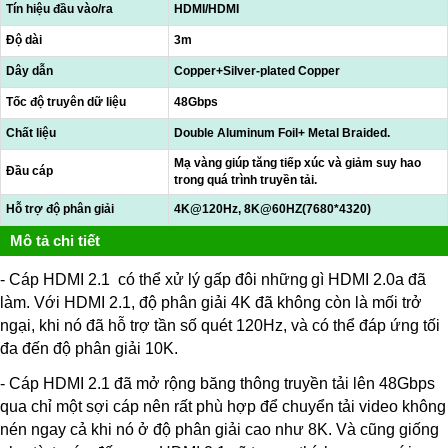
Tín hiệu đầu vào/ra
HDMI/HDMI
Độ dài
3m
Dây dẫn
Copper+Silver-plated Copper
Tốc độ truyên dữ liệu
48Gbps
Chất liệu
Double Aluminum Foil+ Metal Braided.
Mạ vàng giúp tăng tiếp xúc và giảm suy hao
Đầu cáp
trong quá trình truyền tải.
Hỗ trợ độ phân giải
4K@120Hz, 8K@60HZ(7680*4320)
Mô tả chi tiết
- Cáp HDMI 2.1 có thể xử lý gấp đôi những
gì
HDMI 2.0a đã
làm. Với HDMI 2.1, độ phân giải 4K đã không còn là mối trở
ngại, khi nó đã hỗ trợ tần số quét 120Hz, và có thể đáp ứng tối
đa đến độ phân giải 10K.
- Cáp HDMI 2.1 đã mở rộng băng thông truyền tải lên 48Gbps
qua chỉ một sợi cáp nên rất phù hợp để chuyển tải video không
nén ngay cả khi nó ở độ phân giải cao như 8K. Và cũng giống