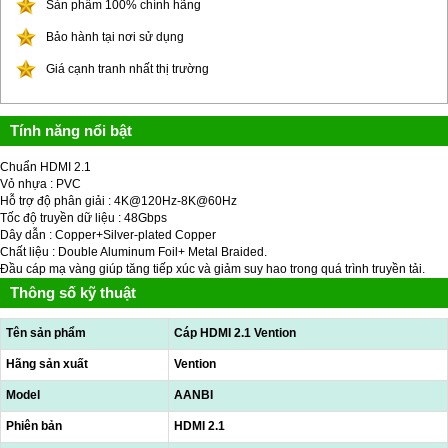
Sản phẩm 100% chính hãng
Bảo hành tại nơi sử dụng
Giá cạnh tranh nhất thị trường
Tính năng nổi bật
Chuẩn HDMI 2.1
Vỏ nhựa : PVC
Hỗ trợ độ phân giải : 4K@120Hz-8K@60Hz
Tốc độ truyền dữ liệu : 48Gbps
Dây dẫn : Copper+Silver-plated Copper
Chất liệu : Double Aluminum Foil+ Metal Braided.
Đầu cáp mạ vàng giúp tăng tiếp xúc và giảm suy hao trong quá trình truyền tải.
Thông số kỹ thuật
Tên sản phẩm
Cáp HDMI 2.1 Vention
Hãng sản xuất
Vention
Model
AANBI
Phiên bản
HDMI 2.1