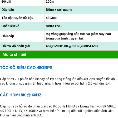
Độ dài
100m
Dây dẫn
Đồng + sợi quang
Tốc độ truyên dữ liệu
48Gbps
Chất liệu vỏ
Nhựa PVC
Mạ vàng giúp tăng tiếp xúc và giảm suy hao
Đầu cáp
trong quá trình truyền tải.
Hỗ trợ độ phân giải
4K@120Hz, 8K@60HZ(7680*4320)
Mô tả chi tiết
TỐC ĐỘ SIÊU CAO 48GBPS
Cáp hdmi 2.1 phiên bản 8k này hỗ trợ băng thông lên đến 48Gbps, truyền tốc độ
cao không bị suy giảm tín hiệu, nhanh hơn nhiều so với hdmi 2.0 và hdmi 1.4.
CÁP HDMI 8K @ 60HZ
Cáp hdmi 8k hỗ trợ độ phân giải cao 8K 60Hz FUHD và tương thích với 8K 50Hz,
4K 120Hz UHD, 4K 100Hz và hơn thế nữa, mang đến trải nghiệm điện ảnh Ultra
HD và hiệu ứng hình ảnh 3D.