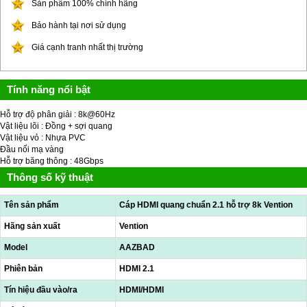
Sản phẩm 100% chính hãng
Bảo hành tại nơi sử dụng
Giá cạnh tranh nhất thị trường
Tính năng nổi bật
Hỗ trợ độ phân giải : 8k@60Hz
Vật liệu lõi : Đồng + sợi quang
Vật liệu vỏ : Nhựa PVC
Đầu nối mạ vàng
Hỗ trợ băng thông : 48Gbps
Thông số kỹ thuật
Tên sản phẩm
Cáp HDMI quang chuẩn 2.1 hỗ trợ 8k Vention
Hãng sản xuất
Vention
Model
AAZBAD
Phiên bản
HDMI 2.1
Tín hiệu đầu vào/ra
HDMI/HDMI