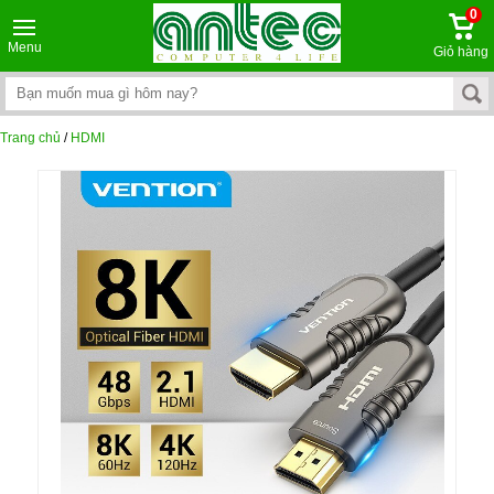
0
Menu
Giỏ hàng
Trang chủ
/
HDMI