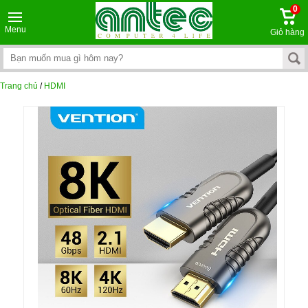
0
Menu
Giỏ hàng
Trang chủ
/
HDMI