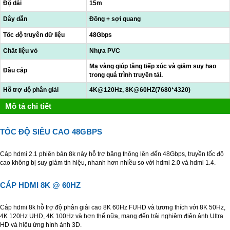
Độ dài
15m
Dây dẫn
Đồng + sợi quang
Tốc độ truyên dữ liệu
48Gbps
Chất liệu vỏ
Nhựa PVC
Mạ vàng giúp tăng tiếp xúc và giảm suy hao
Đầu cáp
trong quá trình truyền tải.
Hỗ trợ độ phân giải
4K@120Hz, 8K@60HZ(7680*4320)
Mô tả chi tiết
TỐC ĐỘ SIÊU CAO 48GBPS
Cáp hdmi 2.1 phiên bản 8k này hỗ trợ băng thông lên đến 48Gbps, truyền tốc độ
cao không bị suy giảm tín hiệu, nhanh hơn nhiều so với hdmi 2.0 và hdmi 1.4.
CÁP HDMI 8K @ 60HZ
Cáp hdmi 8k hỗ trợ độ phân giải cao 8K 60Hz FUHD và tương thích với 8K 50Hz,
4K 120Hz UHD, 4K 100Hz và hơn thế nữa, mang đến trải nghiệm điện ảnh Ultra
HD và hiệu ứng hình ảnh 3D.