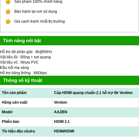
Sản phẩm 100% chính hãng
Bảo hành tại nơi sử dụng
Giá cạnh tranh nhất thị trường
Tính năng nổi bật
Hỗ trợ độ phân giải : 8k@60Hz
Vật liệu lõi : Đồng + sợi quang
Vật liệu vỏ : Nhựa PVC
Đầu nối mạ vàng
Hỗ trợ băng thông : 48Gbps
Thông số kỹ thuật
Tên sản phẩm
Cáp HDMI quang chuẩn 2.1 hỗ trợ 8k Vention
Hãng sản xuất
Vention
Model
AAZBN
Phiên bản
HDMI 2.1
Tín hiệu đầu vào/ra
HDMI/HDMI