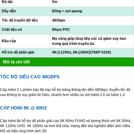
Độ dài
5m
Dây dẫn
Đồng + sợi quang
Tốc độ truyên dữ liệu
48Gbps
Chất liệu vỏ
Nhựa PVC
Mạ vàng giúp tăng tiếp xúc và giảm suy hao
Đầu cáp
trong quá trình truyền tải.
Hỗ trợ độ phân giải
4K@120Hz, 8K@60HZ(7680*4320)
Mô tả chi tiết
TỐC ĐỘ SIÊU CAO 48GBPS
Cáp hdmi 2.1 phiên bản 8k này hỗ trợ băng thông lên đến 48Gbps, truyền tốc độ
cao không bị suy giảm tín hiệu, nhanh hơn nhiều so với hdmi 2.0 và hdmi 1.4.
CÁP HDMI 8K @ 60HZ
Cáp hdmi 8k hỗ trợ độ phân giải cao 8K 60Hz FUHD và tương thích với 8K 50Hz,
4K 120Hz UHD, 4K 100Hz và hơn thế nữa, mang đến trải nghiệm điện ảnh Ultra
HD và hiệu ứng hình ảnh 3D.