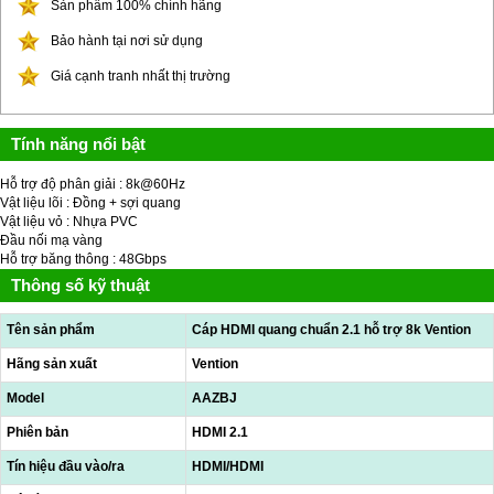
Sản phẩm 100% chính hãng
Bảo hành tại nơi sử dụng
Giá cạnh tranh nhất thị trường
Tính năng nổi bật
Hỗ trợ độ phân giải : 8k@60Hz
Vật liệu lõi : Đồng + sợi quang
Vật liệu vỏ : Nhựa PVC
Đầu nối mạ vàng
Hỗ trợ băng thông : 48Gbps
Thông số kỹ thuật
Tên sản phẩm
Cáp HDMI quang chuẩn 2.1 hỗ trợ 8k Vention
Hãng sản xuất
Vention
Model
AAZBJ
Phiên bản
HDMI 2.1
Tín hiệu đầu vào/ra
HDMI/HDMI