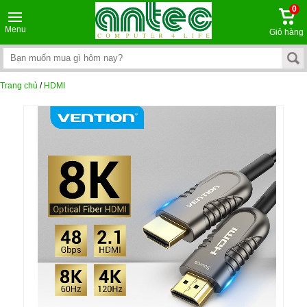
0
Menu
Giỏ hàng
Trang chủ
/
HDMI