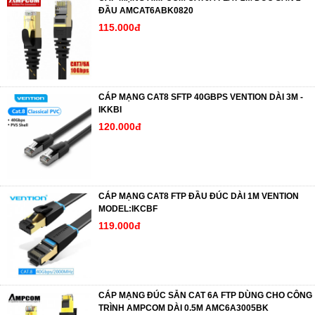
ĐẦU AMCAT6ABK0820
115.000đ
CÁP MẠNG CAT8 SFTP 40GBPS VENTION DÀI 3M -
IKKBI
120.000đ
CÁP MẠNG CAT8 FTP ĐẦU ĐÚC DÀI 1M VENTION
MODEL:IKCBF
119.000đ
CÁP MẠNG ĐÚC SẴN CAT 6A FTP DÙNG CHO CÔNG
TRÌNH AMPCOM DÀI 0.5M AMC6A3005BK