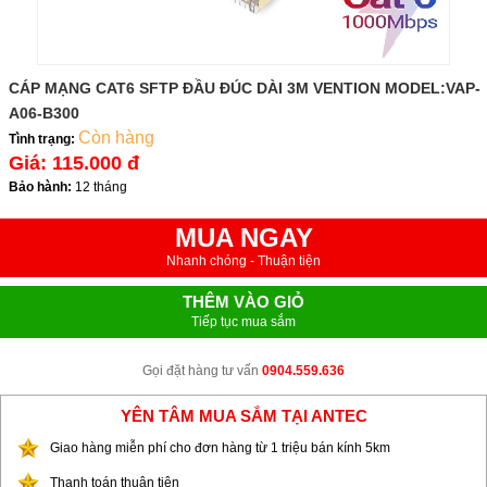
CÁP MẠNG CAT6 SFTP ĐẦU ĐÚC DÀI 3M VENTION MODEL:VAP-
A06-B300
Còn hàng
Tình trạng:
Giá:
115.000 đ
Bảo hành:
12 tháng
MUA NGAY
Nhanh chóng - Thuận tiện
THÊM VÀO GIỎ
Tiếp tục mua sắm
Gọi đặt hàng tư vấn
0904.559.636
YÊN TÂM MUA SẮM TẠI ANTEC
Giao hàng miễn phí cho đơn hàng từ 1 triệu bán kính 5km
Thanh toán thuận tiện