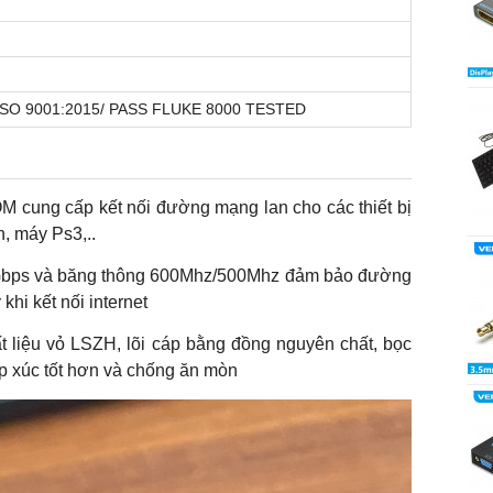
 ISO 9001:2015/ PASS FLUKE 8000 TESTED
cung cấp kết nối đường mạng lan cho các thiết bị
n, máy Ps3,..
10Gbps và băng thông 600Mhz/500Mhz đảm bảo đường
khi kết nối internet
ất liệu vỏ LSZH, lõi cáp bằng đồng nguyên chất, bọc
p xúc tốt hơn và chống ăn mòn