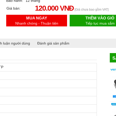
Bảo hành:
12 tháng
120.000 VNĐ
Giá bán:
[Giá chưa bao gồm VAT]
MUA NGAY
THÊM VÀO GIỎ
Nhanh chóng - Thuận tiện
Tiếp tục mua sắm
h luận người dùng
Đánh giá sản phẩm
S
TP