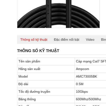
Thông số kỹ thuật
Đặc điểm nổi bật
Video
Bìn
THÔNG SỐ KỸ THUẬT
Tên sản phẩm
Cáp mạng Cat7 SF
Hãng sản xuất
Ampcom
Model
AMC73005BK
Độ dài
0.5M
Tốc độ đường truyền
10Gbps
Băng thông
600Mhz/500Mhz