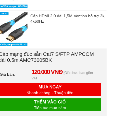
Cáp HDMI 2.0 dài 1,5M Vention hỗ trợ 2k,
4k60Hz
Cáp mạng đúc sẵn Cat7 S/FTP AMPCOM
dài 0,5m AMC73005BK
120.000 VNĐ
[Giá chưa bao gồm
Giá bán:
VAT]
MUA NGAY
Nhanh chóng - Thuận tiện
THÊM VÀO GIỎ
Tiếp tục mua sắm