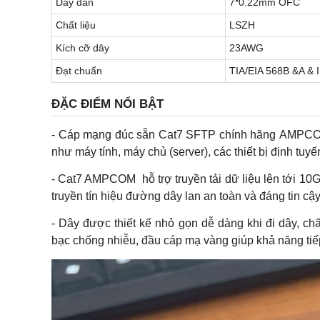
Dây dẫn
7*0.22mm OFC
Chất liệu
LSZH
Kích cỡ dây
23AWG
Đạt chuẩn
TIA/EIA 568B &A &
ĐẶC ĐIỂM NỔI BẬT
- Cáp mạng đúc sẵn Cat7 SFTP chính hãng AMPCOM 
như máy tính, máy chủ (server), các thiết bị định tuyế
- Cat7 AMPCOM hỗ trợ truyền tải dữ liệu lên tới 
truyền tín hiệu đường dây lan an toàn và đáng tin cậy 
- Dây được thiết kế nhỏ gọn dễ dàng khi đi dây, ch
bạc chống nhiễu, đầu cáp mạ vàng giúp khả năng tiế