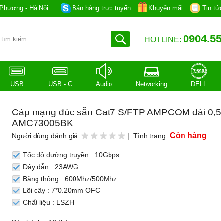
Phương - Hà Nội
Bán hàng trực tuyến
Khuyến mãi
Tin tứ
0904.55
HOTLINE:
USB
USB - C
Audio
Networking
DELL
Cáp mạng đúc sẵn Cat7 S/FTP AMPCOM dài 0,
AMC73005BK
Còn hàng
Người dùng đánh giá
| Tình trạng:
Tốc độ đường truyền : 10Gbps
Dây dẫn : 23AWG
Băng thông : 600Mhz/500Mhz
Lõi dây : 7*0.20mm OFC
Chất liệu : LSZH