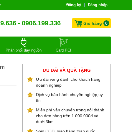
c
Đăng ký
Đăng nhập
9.636 - 0906.199.336
Giỏ hàng
0
Phân phối dây nguồn
Card PCI
5m
ƯU ĐÃI VÀ QUÀ TẶNG
Ưu đãi vàng dành cho khách hàng
doanh nghiệp
Dịch vụ bảo hành chuyên nghiệp,uy
tín
Miễn phí vận chuyển trong nội thành
cho đơn hàng trên 1.000.000đ và
dưới 3km
Ship COD, giao hàng toàn quốc