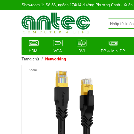
Showroom 1: Số 36, ngách 174/14 đường Phương Canh - Xuân 
HDMI
VGA
DVI
DP & Mini DP
Trang chủ
/
Networking
Zoom