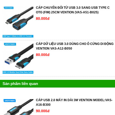
CÁP CHUYỂN ĐỔI TỪ USB 3.0 SANG USB TYPE C
OTG (F/M) 25CM VENTION (VAS-A51-B025)
80.000đ
CÁP DỮ LIỆU USB 3.0 DÙNG CHO Ổ CỨNG DI ĐỘNG
VENTION VAS-A12-B050
80.000đ
Sản phẩm liên quan
CÁP USB 2.0 MÁY IN DÀI 3M VENTION MODEL:VAS-
A16-B300
90.000đ