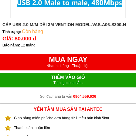
CÁP USB 2.0 M/M DÀI 3M VENTION MODEL:VAS-A06-S300-N
Còn hàng
Tình trạng:
Giá:
80.000 đ
Bảo hành:
12 tháng
MUA NGAY
Nhanh chóng - Thuận tiện
THÊM VÀO GIỎ
Tiếp tục mua sắm
Gọi đặt hàng tư vấn
0904.559.636
YÊN TÂM MUA SẮM TẠI ANTEC
Giao hàng miễn phí cho đơn hàng từ 1 triệu bán kính 5km
Thanh toán thuận tiện