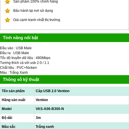
Sản phẩm 100% chính hãng
Bảo hành tại nơi sử dụng
Giá cạnh tranh nhất thị trường
Tính năng nổi bật
Đầu vào : USB Male
Đầu ra : USB Male
Tốc độ truyền dữ liệu : 480Mbps
Tương thích cả với usb 2.0 / 1.1
Chất liệu : PVC+Nicken
Màu : Trắng Xanh
Thông số kỹ thuật
Tên sản phẩm
Cáp USB 2.0 Vention
Hãng sản xuất
Vention
Model
VAS-A06-B300-N
Độ dài
3m
Màu sắc
Trắng xanh