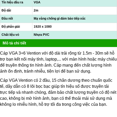
Tín hiệu đầu ra
VGA
Độ dài
2m
Đầu nối
Mạ vàng chống gỉ đảm bảo tiếp xúc
Độ phân giải
1920 x 1080
Chất liệu vỏ
Nhựa PVC
Mô tả chi tiết
Cáp VGA 3+6 Vention với độ dài trải rộng từ 1.5m - 30m sẽ hỗ
trợ bạn kết nối máy tính, laptop,... với màn hình hoặc máy chiếu
để truyền thông tin hình ảnh. Cáp mang đến chất lượng hình
ảnh ổn định, tránh nhiễu, tiện lợi để bạn sử dụng.
Cáp VGA Vention có 2 đầu, 15 chân dương theo chuẩn quốc
tế, dây dẫn có 8 lõi bọc bạc giúp tín hiệu số được truyền tải
trực tiếp và nhanh chóng, đảm bảo chất lượng truyền có độ nét
cao, không bị mờ hình ảnh, bạn có thể thoải mái sử dụng mà
không lo nhiễu hình, hỗ trợ tối đa trong công việc của bạn.