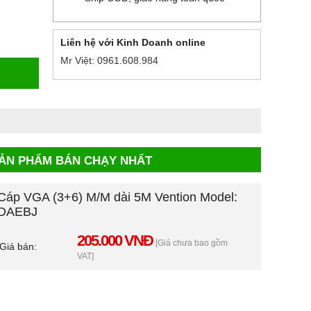
Liên hệ với Kinh Doanh online
Mr Việt: 0961.608.984
ẢN PHẨM BÁN CHẠY NHẤT
Cáp VGA (3+6) M/M dài 5M Vention Model:
DAEBJ
205.000 VNĐ
[Giá chưa bao gồm
Giá bán:
VAT]