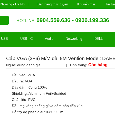
Phương - Hà Nội
Bán hàng trực tuyến
Khuyến mãi
Tin tứ
0904.559.636 - 0906.199.336
HOTLINE:
USB
USB - C
Audio
Networking
DELL
Cáp VGA (3+6) M/M dài 5M Vention Model: DAE
Còn hàng
Người dùng đánh giá
| Tình trạng:
Đầu vào: VGA
Đầu ra: VGA
Dây dẫn : đồng 100%
Shielding: Aluminum Foil+Braided
Chất liệu: PVC
Đầu mạ vàng chống gỉ và đảm bảo tiếp xúc
Hỗ trợ độ phân giải :1080 60Hz