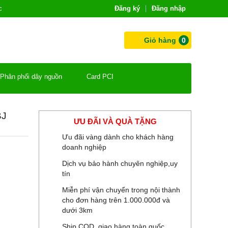
c
Đăng ký
Đăng nhập
Giỏ hàng
0
Phân phối dây nguồn
Card PCI
BJ
ƯU ĐÃI VÀ QUÀ TẶNG
Ưu đãi vàng dành cho khách hàng
doanh nghiệp
Dịch vụ bảo hành chuyên nghiệp,uy
tín
Miễn phí vận chuyển trong nội thành
cho đơn hàng trên 1.000.000đ và
dưới 3km
Ship COD, giao hàng toàn quốc