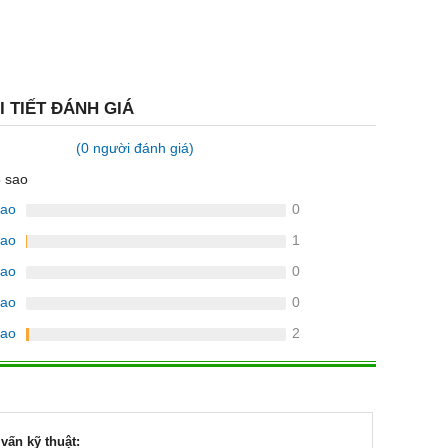
I TIẾT ĐÁNH GIÁ
(0 người đánh giá)
5 sao
sao
0
sao
1
sao
0
sao
0
sao
2
vấn kỹ thuật: