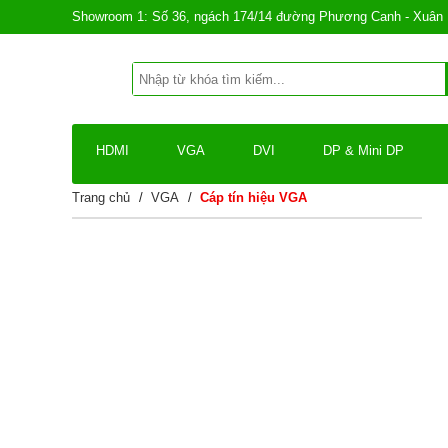
Showroom 1: Số 36, ngách 174/14 đường Phương Canh - Xuân 
HDMI
VGA
DVI
DP & Mini DP
Trang chủ
/
VGA
/
Cáp tín hiệu VGA