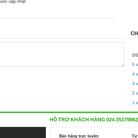
ược cập nhật
CH
0/
5 
4 
3 
2 
1 
HỖ TRỢ KHÁCH HÀNG 024.35379962
Bán hàng trực tuyến:
Tư 