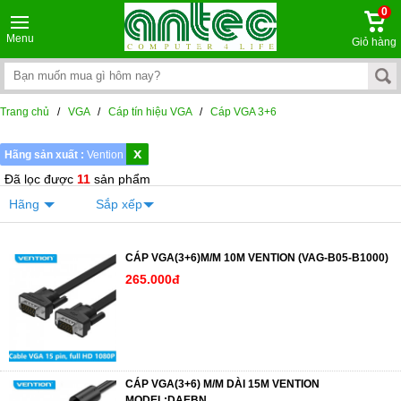
0
Menu
Giỏ hàng
Trang chủ
/
VGA
/
Cáp tín hiệu VGA
/
Cáp VGA 3+6
x
Hãng sản xuất :
Vention
Đã lọc được
11
sản phẩm
Hãng
Sắp xếp
CÁP VGA(3+6)M/M 10M VENTION (VAG-B05-B1000)
265.000đ
CÁP VGA(3+6) M/M DÀI 15M VENTION
MODEL:DAEBN