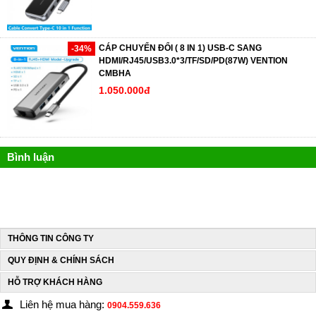
CÁP CHUYỂN ĐỔI ( 8 IN 1) USB-C SANG
-34%
HDMI/RJ45/USB3.0*3/TF/SD/PD(87W) VENTION
CMBHA
1.050.000đ
Bình luận
THÔNG TIN CÔNG TY
QUY ĐỊNH & CHÍNH SÁCH
HỖ TRỢ KHÁCH HÀNG
Liên hệ mua hàng:
0904.559.636