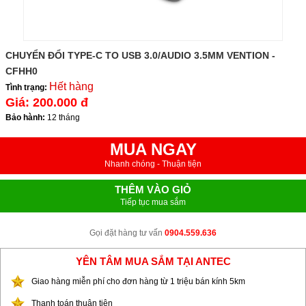
CHUYỂN ĐỔI TYPE-C TO USB 3.0/AUDIO 3.5MM VENTION -
CFHH0
Hết hàng
Tình trạng:
Giá:
200.000 đ
Bảo hành:
12 tháng
MUA NGAY
Nhanh chóng - Thuận tiện
THÊM VÀO GIỎ
Tiếp tục mua sắm
Gọi đặt hàng tư vấn
0904.559.636
YÊN TÂM MUA SẮM TẠI ANTEC
Giao hàng miễn phí cho đơn hàng từ 1 triệu bán kính 5km
Thanh toán thuận tiện