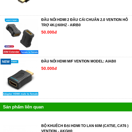
ĐẦU NỐI HDMI 2 ĐẦU CÁI CHUẨN 2.0 VENTION HỖ
TRỢ 4K@60HZ - AIRB0
50.000đ
ĐẦU NỐI HDMI M/F VENTION MODEL: AIAB0
NEW
50.000đ
Sản phẩm liên quan
BỘ KHUẾCH ĐẠI HDMI TO LAN 60M (CAT5E, CAT6 )
VENTION - AKGH0