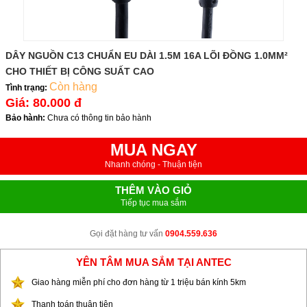
DÂY NGUỒN C13 CHUẨN EU DÀI 1.5M 16A LÕI ĐỒNG 1.0MM²
CHO THIẾT BỊ CÔNG SUẤT CAO
Còn hàng
Tình trạng:
Giá:
80.000 đ
Bảo hành:
Chưa có thông tin bảo hành
MUA NGAY
Nhanh chóng - Thuận tiện
THÊM VÀO GIỎ
Tiếp tục mua sắm
Gọi đặt hàng tư vấn
0904.559.636
YÊN TÂM MUA SẮM TẠI ANTEC
Giao hàng miễn phí cho đơn hàng từ 1 triệu bán kính 5km
Thanh toán thuận tiện