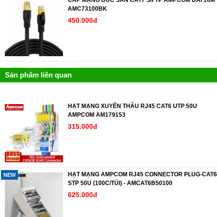
AMC73100BK
450.000đ
Sản phẩm liên quan
HẠT MẠNG XUYÊN THẤU RJ45 CAT6 UTP 50U
AMPCOM AM179153
315.000đ
HẠT MẠNG AMPCOM RJ45 CONNECTOR PLUG-CAT6
NEW
STP 50U (100C/TÚI) - AMCAT6B50100
625.000đ