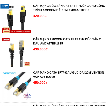
CÁP MẠNG ĐÚC SẴN CAT 6A FTP DÙNG CHO CÔNG
NEW
TRÌNH AMPCOM DÀI 10M AMC6A3100BK
420.000đ
CÁP MẠNG AMPCOM CAT7 FLAT 15M ĐÚC SẴN 2
ĐẦU AMCAT7BK1815
430.000đ
CÁP MẠNG CAT6 SFTP ĐẦU ĐÚC DÀI 20M VENTION
VAP-A06-B2000
450.000đ
CÁP MẠNG ĐÚC SẴN CAT7 S/FTP AMPCOM DÀI 10M