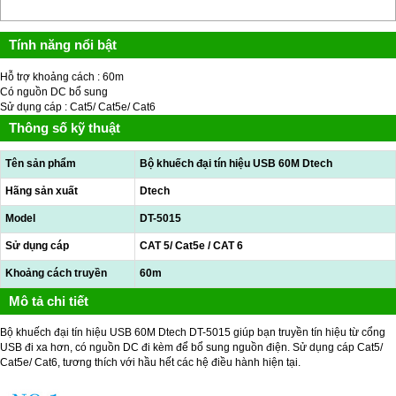
Tính năng nổi bật
Hỗ trợ khoảng cách : 60m
Có nguồn DC bổ sung
Sử dụng cáp : Cat5/ Cat5e/ Cat6
Thông số kỹ thuật
Tên sản phẩm
Bộ khuếch đại tín hiệu USB 60M Dtech
Hãng sản xuất
Dtech
Model
DT-5015
Sử dụng cáp
CAT 5/ Cat5e / CAT 6
Khoảng cách truyền
60m
Mô tả chi tiết
Bộ khuếch đại tín hiệu USB 60M Dtech DT-5015 giúp bạn truyền tín hiệu từ cổng
USB đi xa hơn, có nguồn DC đi kèm để bổ sung nguồn điện. Sử dụng cáp Cat5/
Cat5e/ Cat6, tương thích với hầu hết các hệ điều hành hiện tại.