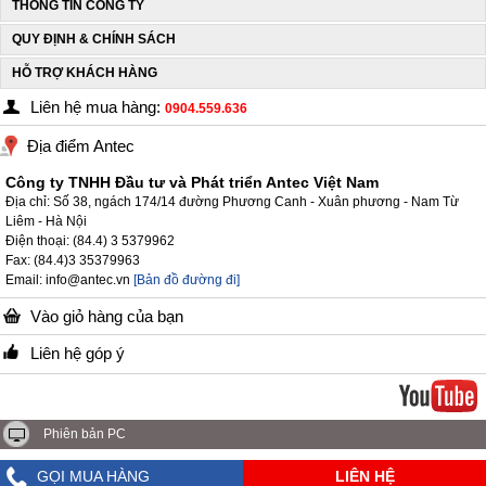
THÔNG TIN CÔNG TY
QUY ĐỊNH & CHÍNH SÁCH
HỖ TRỢ KHÁCH HÀNG
Liên hệ mua hàng:
0904.559.636
Địa điểm Antec
Công ty TNHH Đầu tư và Phát triển Antec Việt Nam
Địa chỉ: Số 38, ngách 174/14 đường Phương Canh - Xuân phương - Nam Từ
Liêm - Hà Nội
Điện thoại: (84.4) 3 5379962
Fax: (84.4)3 35379963
Email: info@antec.vn
[Bản đồ đường đi]
Vào giỏ hàng của bạn
Liên hệ góp ý
Phiên bản PC
GỌI MUA HÀNG
LIÊN HỆ