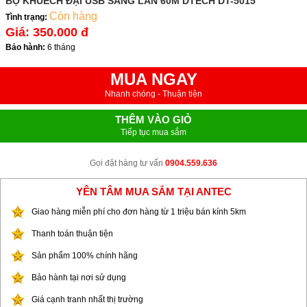
BỘ KHUẾCH ĐẠI USB SANG LAN 60M DTECH DT-5015
Còn hàng
Tình trạng:
Giá:
350.000 đ
Bảo hành:
6 tháng
MUA NGAY
Nhanh chóng - Thuận tiện
THÊM VÀO GIỎ
Tiếp tục mua sắm
Gọi đặt hàng tư vấn
0904.559.636
YÊN TÂM MUA SẮM TẠI ANTEC
Giao hàng miễn phí cho đơn hàng từ 1 triệu bán kính 5km
Thanh toán thuận tiện
Sản phẩm 100% chính hãng
Bảo hành tại nơi sử dụng
Giá cạnh tranh nhất thị trường