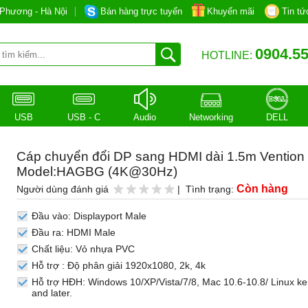
Phương - Hà Nội
Bán hàng trực tuyến
Khuyến mãi
Tin tứ
0904.55
HOTLINE:
USB
USB - C
Audio
Networking
DELL
Cáp chuyển đổi DP sang HDMI dài 1.5m Vention
Model:HAGBG (4K@30Hz)
Còn hàng
Người dùng đánh giá
| Tình trạng:
Đầu vào: Displayport Male
Đầu ra: HDMI Male
Chất liệu: Vỏ nhựa PVC
Hỗ trợ : Độ phân giải 1920x1080, 2k, 4k
Hỗ trợ HĐH: Windows 10/XP/Vista/7/8, Mac 10.6-10.8/ Linux ke
and later.