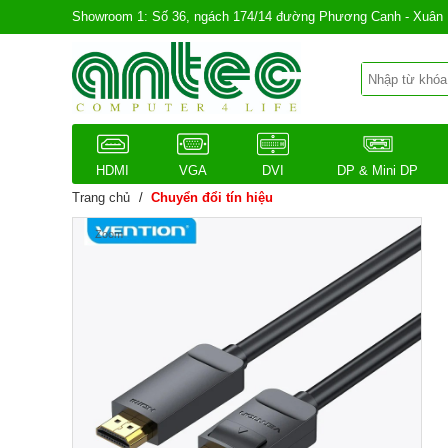
Showroom 1: Số 36, ngách 174/14 đường Phương Canh - Xuân 
HDMI
VGA
DVI
DP & Mini DP
Trang chủ
/
Chuyển đổi tín hiệu
Zoom