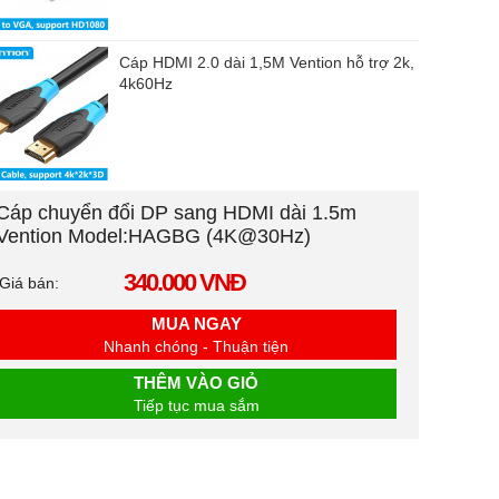
Cáp HDMI 2.0 dài 1,5M Vention hỗ trợ 2k,
4k60Hz
Cáp chuyển đổi DP sang HDMI dài 1.5m
Vention Model:HAGBG (4K@30Hz)
340.000 VNĐ
Giá bán:
MUA NGAY
Nhanh chóng - Thuận tiện
THÊM VÀO GIỎ
Tiếp tục mua sắm