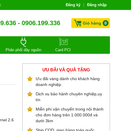
c
Đăng ký
Đăng nhập
9.636 - 0906.199.336
Giỏ hàng
0
Phân phối dây nguồn
Card PCI
ƯU ĐÃI VÀ QUÀ TẶNG
Ưu đãi vàng dành cho khách hàng
doanh nghiệp
Dịch vụ bảo hành chuyên nghiệp,uy
tín
Miễn phí vận chuyển trong nội thành
cho đơn hàng trên 1.000.000đ và
rnel 2.6
dưới 3km
Ship COD, giao hàng toàn quốc