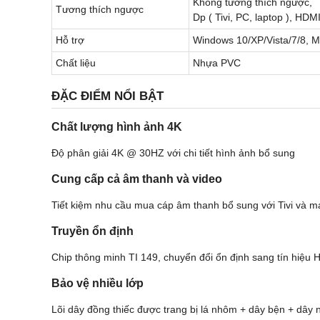
Không tương thích ngược,
Tương thích ngược
Dp ( Tivi, PC, laptop ), HDMI
Hỗ trợ
Windows 10/XP/Vista/7/8, Ma
Chất liệu
Nhựa PVC
ĐẶC ĐIỂM NỔI BẬT
Chất lượng hình ảnh 4K
Độ phân giải 4K @ 30HZ với chi tiết hình ảnh bổ sung
Cung cấp cả âm thanh và video
Tiết kiệm nhu cầu mua cáp âm thanh bổ sung với Tivi và m
Truyền ổn định
Chip thông minh TI 149, chuyển đổi ổn định sang tín hiệu
Bảo vệ nhiều lớp
Lõi dây đồng thiếc được trang bị lá nhôm + dây bện + dây n