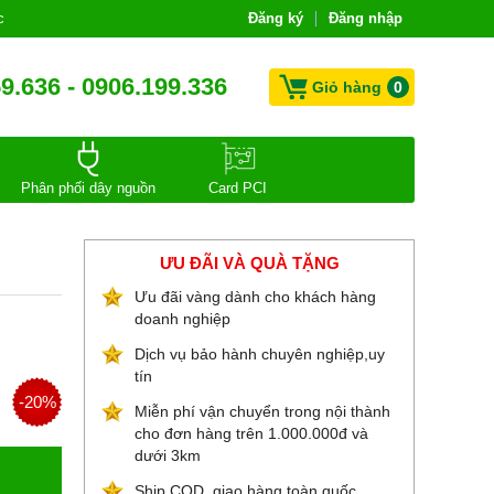
c
Đăng ký
Đăng nhập
9.636 - 0906.199.336
Giỏ hàng
0
Phân phối dây nguồn
Card PCI
ƯU ĐÃI VÀ QUÀ TẶNG
Ưu đãi vàng dành cho khách hàng
doanh nghiệp
Dịch vụ bảo hành chuyên nghiệp,uy
tín
-20%
Miễn phí vận chuyển trong nội thành
cho đơn hàng trên 1.000.000đ và
dưới 3km
Ship COD, giao hàng toàn quốc