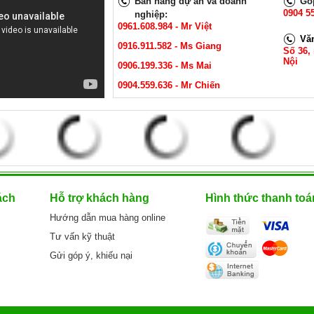
Bán hàng dự án và doanh
Góp
0904 55
nghiệp:
0961.608.984 - Mr Việt
Vă
0916.911.582 - Ms Giang
Số 36,
Nội
0906.199.336 - Ms Mai
0904.559.636 - Mr Chiến
ách
Hỗ trợ khách hàng
Hình thức thanh toá
Hướng dẫn mua hàng online
Tư vấn kỹ thuật
Gửi góp ý, khiếu nại