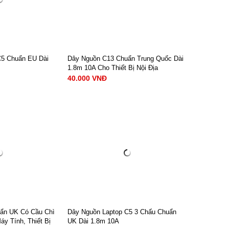
C5 Chuẩn EU Dài
Dây Nguồn C13 Chuẩn Trung Quốc Dài
1.8m 10A Cho Thiết Bị Nội Địa
40.000 VNĐ
hân ( chuẩn EU) +
Dây nguồn 3 chân chéo C13 chuẩn
China dài 1.8m,3Gx0.75mm² x10A
Loại đầu cắm: 3 chân dẹt ( chuẩn
ức: 10A.
AU) + IEC C13
 220V- 250V.
Chiều dài: 1.8m
 3 x 0.75mm²
Dòng điện định mức: 10A.
Điện áp định mức: 220V- 250V.
Tiết diện lõi dây: 3 x 0.75 mm²
NGAY
XEM NGAY
Chất liệu: Lõi CCA
40.000 VNĐ
ẩn UK Có Cầu Chì
Dây Nguồn Laptop C5 3 Chấu Chuẩn
y Tính, Thiết Bị
UK Dài 1.8m 10A