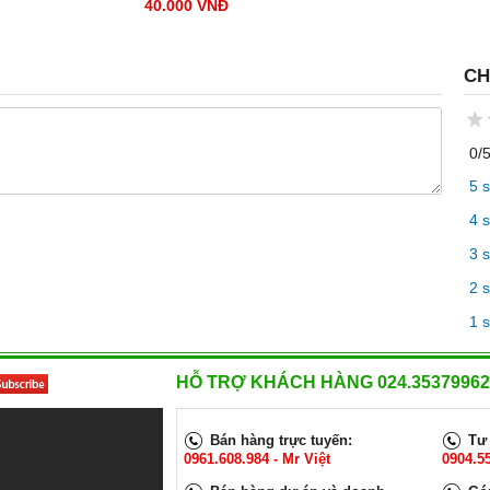
40.000 VNĐ
 có cầu chì chuẩn
Dây nguồn Laptop 3 chân chuẩn
CH
,3Gx0.75mm²
UK - C5 dài 1.8m,3Gx0.75mm²
x10A
hân ( chuẩn UK) +
Loại đầu cắm: 3 chân ( chuẩn UK) +
C5
Chiều dài: 1.8m
0/
ức: 10A.
Dòng điện định mức: 10A.
 220V- 250V.
Điện áp định mức: 220V- 250V.
5 
NGAY
XEM NGAY
 3 x 0.75 mm²
Tiết diện lõi dây: 3 x 0.75mm²
4 
ng nguyên chất
Chất liệu: Đồng
40.000 VNĐ
3 
2 
1 
HỖ TRỢ KHÁCH HÀNG 024.35379962
Bán hàng trực tuyến:
Tư 
0961.608.984 - Mr Việt
0904.5