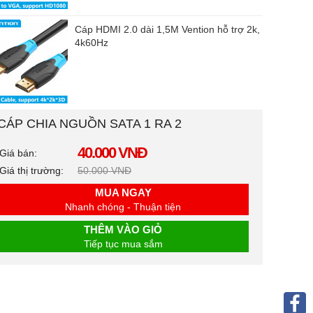
Cáp HDMI 2.0 dài 1,5M Vention hỗ trợ 2k,
4k60Hz
CÁP CHIA NGUỒN SATA 1 RA 2
40.000 VNĐ
Giá bán:
Giá thị trường:
50.000 VNĐ
MUA NGAY
Nhanh chóng - Thuận tiện
THÊM VÀO GIỎ
Tiếp tục mua sắm