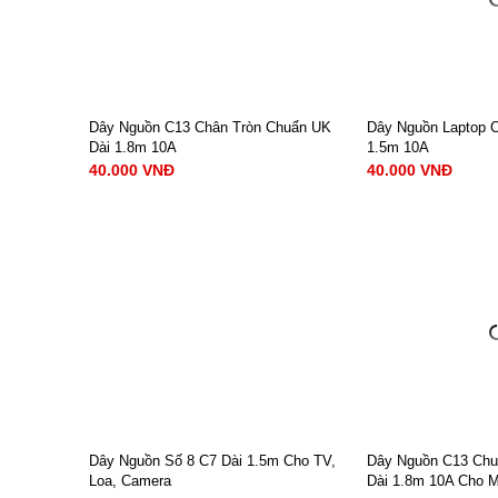
Dây Nguồn C13 Chân Tròn Chuẩn UK
Dây Nguồn Laptop 
Dài 1.8m 10A
1.5m 10A
40.000 VNĐ
40.000 VNĐ
Loại đầu cắm: 3 chân tròn ( chuẩn
Loại đầu cắm: 2 c
UK) + C13
C5
Chiều dài:1.8m
Chiều dài: 1.5m
Dòng điện định mức: 10A.
Dòng điện định m
Điện áp định mức: 220V- 250V.
Điện áp định mức:
Tiết diện lõi dây: 3 x 0.75 mm²
Tiết diện lõi dây:
Chất liệu: Lõi đồng nguyên chất
Chất liệu: Lõi CCA
XEM NGAY
XEM 
40.000 VNĐ
40.000 VNĐ
Dây Nguồn Số 8 C7 Dài 1.5m Cho TV,
Dây Nguồn C13 Chu
Loa, Camera
Dài 1.8m 10A Cho Má