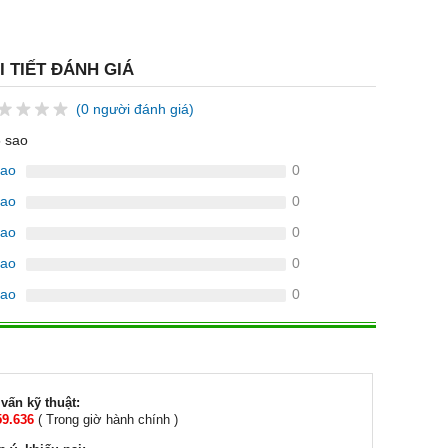
I TIẾT ĐÁNH GIÁ
(0 người đánh giá)
5 sao
sao
0
sao
0
sao
0
sao
0
sao
0
vấn kỹ thuật:
59.636
( Trong giờ hành chính )