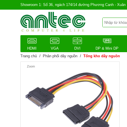
Showroom 1: Số 36, ngách 174/14 đường Phương Canh - Xuân 
HDMI
VGA
DVI
DP & Mini DP
Trang chủ
/
Phân phối dây nguồn
/
Tổng kho dây nguồn
Zoom