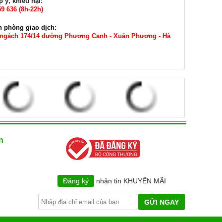
 ý, khiếu nại:
9 636 (8h-22h)
n phòng giao dịch:
 ngách 174/14 đường Phương Canh - Xuân Phương - Hà
n
Đăng ký
nhận tin KHUYẾN MÃI
GỬI NGAY