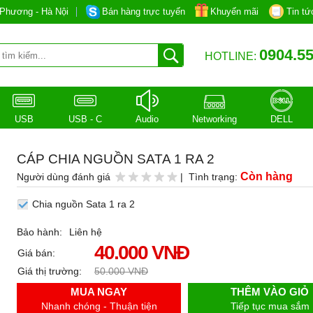
Phương - Hà Nội
Bán hàng trực tuyến
Khuyến mãi
Tin tứ
0904.55
HOTLINE:
USB
USB - C
Audio
Networking
DELL
CÁP CHIA NGUỒN SATA 1 RA 2
Còn hàng
Người dùng đánh giá
| Tình trạng:
Chia nguồn Sata 1 ra 2
Bảo hành:
Liên hệ
40.000 VNĐ
Giá bán:
Giá thị trường:
50.000 VNĐ
MUA NGAY
THÊM VÀO GIỎ
Nhanh chóng - Thuận tiện
Tiếp tục mua sắm