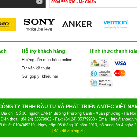
0904.559.636 - Mr Chiến
ách
Hỗ trợ khách hàng
Hình thức thanh toá
Hướng dẫn mua hàng online
Tư vấn kỹ thuật
Gửi góp ý, khiếu nại
CÔNG TY TNHH ĐẦU TƯ VÀ PHÁT TRIỂN ANTEC VIỆT NA
Địa chỉ: Số 36, ngách 174/14 đường Phương Canh - Xuân phương - Hà Nội
Điện thoại: (84.24) 35379962 - Fax: (84.24) 35379963 - Email: info@antec.vn
ố thuế: 0104949219 - Ngày cấp: 08 tháng 10 năm 2010, bổ sung lần 4 ngày 2
[Bản đồ đường đi]