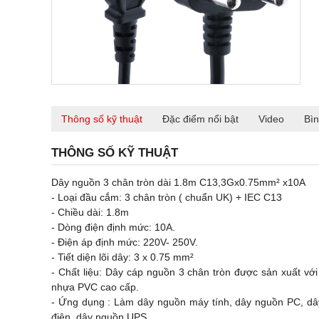
Thông số kỹ thuật
Đặc điểm nổi bật
Video
Bìn
THÔNG SỐ KỸ THUẬT
Dây nguồn 3 chân tròn dài 1.8m C13,3Gx0.75mm² x10A
- Loại đầu cắm: 3 chân tròn ( chuẩn UK) + IEC C13
- Chiều dài: 1.8m
- Dòng điện định mức: 10A.
- Điện áp định mức: 220V- 250V.
- Tiết diện lõi dây: 3 x 0.75 mm²
- Chất liệu:
Dây cáp nguồn 3 chân tròn được sản xuất với l
nhựa PVC cao cấp.
- Ứng dụng : Làm dây nguồn máy tính, dây nguồn PC, dâ
điện, dây nguồn UPS...