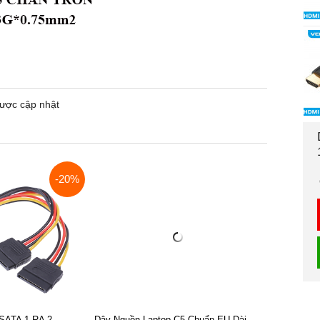
ược cập nhật
-20%
ATA 1 RA 2
Dây Nguồn Laptop C5 Chuẩn EU Dài