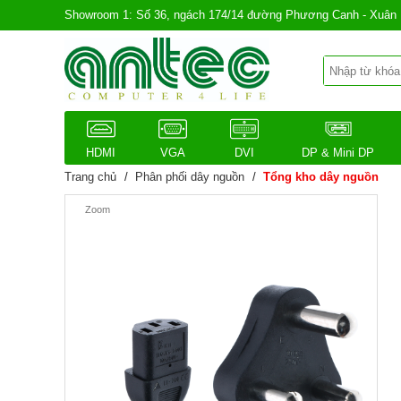
Showroom 1: Số 36, ngách 174/14 đường Phương Canh - Xuân 
HDMI
VGA
DVI
DP & Mini DP
Trang chủ
/
Phân phối dây nguồn
/
Tổng kho dây nguồn
Zoom