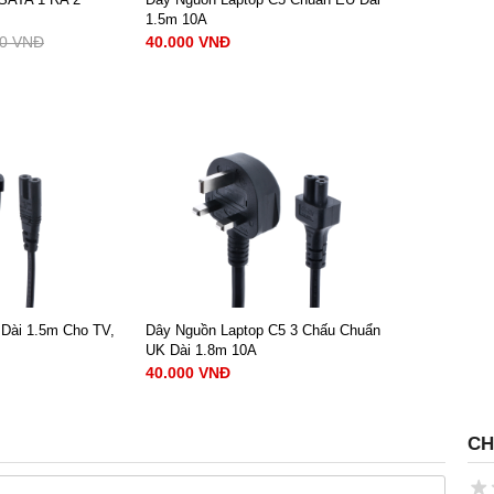
1.5m 10A
00 VNĐ
40.000 VNĐ
 ra 2
Loại đầu cắm: 2 chân ( chuẩn EU) +
C5
NGAY
Chiều dài: 1.5m
Dòng điện định mức: 10A.
00 VNĐ
Điện áp định mức: 220V- 250V.
Tiết diện lõi dây: 3 x 0.75mm²
Chất liệu: Lõi CCA
XEM NGAY
40.000 VNĐ
Dài 1.5m Cho TV,
Dây Nguồn Laptop C5 3 Chấu Chuẩn
UK Dài 1.8m 10A
40.000 VNĐ
 chân dài 1.5m
Dây nguồn Laptop 3 chân chuẩn
CH
hân tròn
UK - C5 dài 1.8m,3Gx0.75mm²
x10A
 220V- 250V.
Loại đầu cắm: 3 chân ( chuẩn UK) +