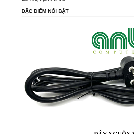
ĐẶC ĐIỂM NỔI BẬT