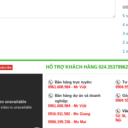
ng nguyên chất
C5
Chiều dài: 1.8m
0/
NGAY
Dòng điện định mức: 10A.
Điện áp định mức: 220V- 250V.
5 
XEM NGAY
Tiết diện lõi dây: 3 x 0.75mm²
4 
Chất liệu: Đồng
40.000 VNĐ
3 
2 
1 
HỖ TRỢ KHÁCH HÀNG 024.35379962
Bán hàng trực tuyến:
Tư 
0961.608.984 - Mr Việt
0904.5
Bán hàng dự án và doanh
Góp
0904 55
nghiệp:
0961.608.984 - Mr Việt
Vă
0916.911.582 - Ms Giang
Số 36,
Nội
0906.199.336 - Ms Mai