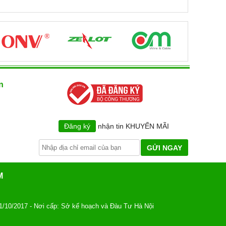
n
Đăng ký
nhận tin KHUYẾN MÃI
GỬI NGAY
M
1/10/2017 - Nơi cấp: Sở kế hoạch và Đàu Tư Hà Nội