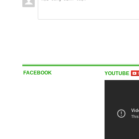
IEC C13
Chất liệu: Lõi đồ
Chiều dài:1.8m
XEM 
Dòng điện định mức: 10A.
Điện áp định mức: 220V- 250V.
XEM NGAY
Tiết diện lõi dây: 3 x 0.75 mm²
40.000 VNĐ
Chất liệu: Lõi đồng nguyên chất
40.000 VNĐ
FACEBOOK
YOUTUBE