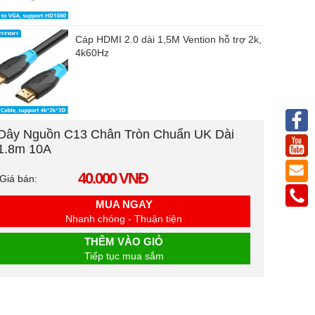
Cáp HDMI 2.0 dài 1,5M Vention hỗ trợ 2k,
4k60Hz
Dây Nguồn C13 Chân Tròn Chuẩn UK Dài
1.8m 10A
40.000 VNĐ
Giá bán:
MUA NGAY
Nhanh chóng - Thuận tiện
THÊM VÀO GIỎ
Tiếp tục mua sắm