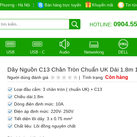
Phương - Hà Nội
Bán hàng trực tuyến
Khuyến mãi
Tin tứ
0904.55
HOTLINE:
USB
USB - C
Audio
Networking
DELL
Dây Nguồn C13 Chân Tròn Chuẩn UK Dài 1.8m 
Còn hàng
Người dùng đánh giá
| Tình trạng:
Loại đầu cắm: 3 chân tròn ( chuẩn UK) + C13
Chiều dài:1.8m
Dòng điện định mức: 10A.
Điện áp định mức: 220V- 250V.
Tiết diện lõi dây: 3 x 0.75 mm²
Chất liệu: Lõi đồng nguyên chất