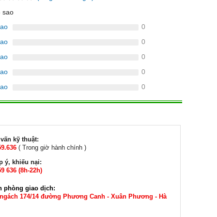
5 sao
sao
0
sao
0
sao
0
sao
0
sao
0
vấn kỹ thuật:
59.636
( Trong giờ hành chính )
 ý, khiếu nại:
9 636 (8h-22h)
n phòng giao dịch:
 ngách 174/14 đường Phương Canh - Xuân Phương - Hà