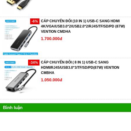
CÁP CHUYỂN ĐỔI (10 IN 1) USB-C SANG HDMI
-6%
4K/VGA/USB3.0*2/USB2.0*2/RJ45/TF/SD/PD (87W)
VENTION CMDHA
1.700.000đ
CÁP CHUYỂN ĐỔI ( 8 IN 1) USB-C SANG
-34%
HDMI/RJ45/USB3.0*3/TF/SD/PD(87W) VENTION
CMBHA
1.050.000đ
Bình luận