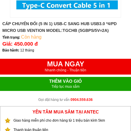
CÁP CHUYỂN ĐỔI (5 IN 1) USB-C SANG HUB USB3.0 *4/PD
MICRO USB VENTION MODEL:TGCHB (5GBPS/5V=2A)
Còn hàng
Tình trạng:
Giá:
450.000 đ
Bảo hành:
12 tháng
MUA NGAY
Nhanh chóng - Thuận tiện
THÊM VÀO GIỎ
Tiếp tục mua sắm
Gọi đặt hàng tư vấn
0904.559.636
YÊN TÂM MUA SẮM TẠI ANTEC
Giao hàng miễn phí cho đơn hàng từ 1 triệu bán kính 5km
Thanh toán thuận tiện