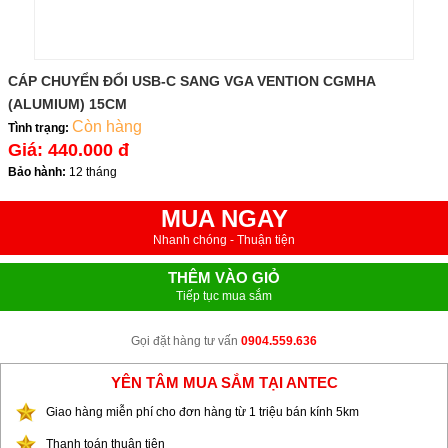
CÁP CHUYỂN ĐỔI USB-C SANG VGA VENTION CGMHA
(ALUMIUM) 15CM
Còn hàng
Tình trạng:
Giá:
440.000 đ
Bảo hành:
12 tháng
MUA NGAY
Nhanh chóng - Thuận tiện
THÊM VÀO GIỎ
Tiếp tục mua sắm
Gọi đặt hàng tư vấn
0904.559.636
YÊN TÂM MUA SẮM TẠI ANTEC
Giao hàng miễn phí cho đơn hàng từ 1 triệu bán kính 5km
Thanh toán thuận tiện