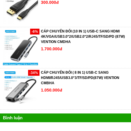
300.000đ
CÁP CHUYỂN ĐỔI (10 IN 1) USB-C SANG HDMI
-6%
4K/VGA/USB3.0*2/USB2.0*2/RJ45/TF/SD/PD (87W)
VENTION CMDHA
1.700.000đ
CÁP CHUYỂN ĐỔI ( 8 IN 1) USB-C SANG
-34%
HDMI/RJ45/USB3.0*3/TF/SD/PD(87W) VENTION
CMBHA
1.050.000đ
Bình luận