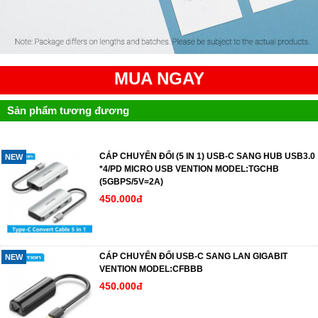
MUA NGAY
Sản phẩm tương đương
CÁP CHUYỂN ĐỔI (5 IN 1) USB-C SANG HUB USB3.0
NEW
*4/PD MICRO USB VENTION MODEL:TGCHB
(5GBPS/5V=2A)
450.000đ
CÁP CHUYỂN ĐỔI USB-C SANG LAN GIGABIT
NEW
VENTION MODEL:CFBBB
450.000đ