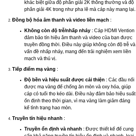
khác biệt giữa độ phân giải 2K thông thường và độ
phân giải 4K trong như pha lê mà cáp này mang lại.
Đồng bộ hóa âm thanh và video liền mạch
:
Không còn độ trễ/nhấp nháy
: Cáp HDMI Vention
đảm bảo tín hiệu âm thanh và video của bạn được
truyền đồng thời. Điều này giúp không còn độ trễ và
vấn đề nhấp nháy, mang đến trải nghiệm xem liền
mạch và thú vị.
Tiếp điểm mạ vàng
:
Độ bền và hiệu suất được cải thiện
: Các đầu nối
được mạ vàng để chống ăn mòn và oxy hóa, giúp
cáp có tuổi thọ kéo dài. Điều này đảm bảo hiệu suất
ổn định theo thời gian, vì mạ vàng làm giảm đáng
kể tình trạng hao mòn.
Truyền tín hiệu nhanh
:
Truyền ổn định và nhanh
: Được thiết kế để cung
cấp khả năng truyền tín hiệu ổn định và nhanh, loại