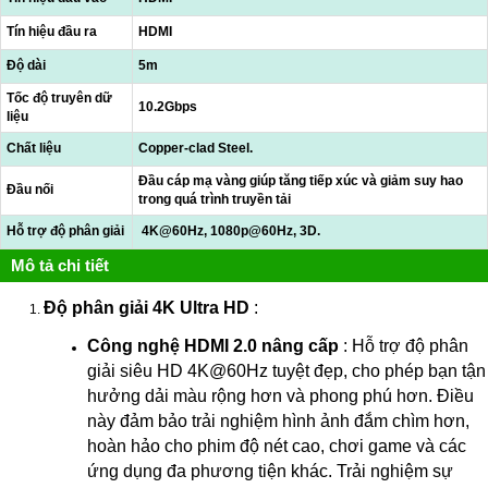
Tín hiệu đầu ra
HDMI
Độ dài
5m
Tốc độ truyên dữ
10.2Gbps
liệu
Chất liệu
Copper-clad Steel.
Đầu cáp mạ vàng giúp tăng tiếp xúc và giảm suy hao
Đầu nối
trong quá trình truyền tải
Hỗ trợ độ phân giải
4K@60Hz, 1080p@60Hz, 3D.
Mô tả chi tiết
Độ phân giải 4K Ultra HD
:
Công nghệ HDMI 2.0 nâng cấp
: Hỗ trợ độ phân
giải siêu HD 4K@60Hz tuyệt đẹp, cho phép bạn tận
hưởng dải màu rộng hơn và phong phú hơn. Điều
này đảm bảo trải nghiệm hình ảnh đắm chìm hơn,
hoàn hảo cho phim độ nét cao, chơi game và các
ứng dụng đa phương tiện khác. Trải nghiệm sự