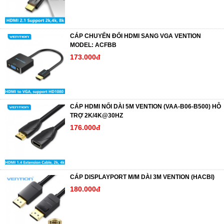
CÁP CHUYỂN ĐỔI HDMI SANG VGA VENTION
MODEL: ACFBB
173.000đ
CÁP HDMI NỐI DÀI 5M VENTION (VAA-B06-B500) HỖ
TRỢ 2K/4K@30HZ
176.000đ
CÁP DISPLAYPORT M/M DÀI 3M VENTION (HACBI)
180.000đ