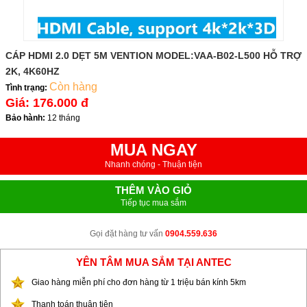
CÁP HDMI 2.0 DẸT 5M VENTION MODEL:VAA-B02-L500 HỖ TRỢ
2K, 4K60HZ
Còn hàng
Tình trạng:
Giá:
176.000 đ
Bảo hành:
12 tháng
MUA NGAY
Nhanh chóng - Thuận tiện
THÊM VÀO GIỎ
Tiếp tục mua sắm
Gọi đặt hàng tư vấn
0904.559.636
YÊN TÂM MUA SẮM TẠI ANTEC
Giao hàng miễn phí cho đơn hàng từ 1 triệu bán kính 5km
Thanh toán thuận tiện