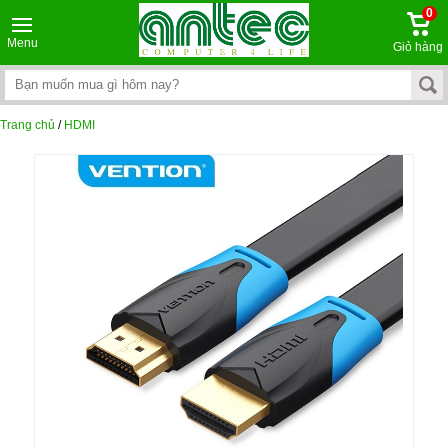
0
Menu
Giỏ hàng
Trang chủ
/
HDMI