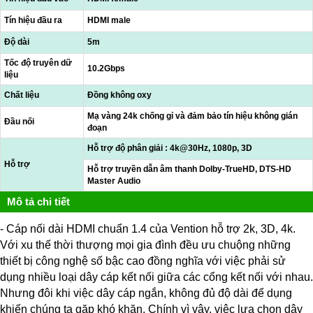
Tín hiệu đầu ra
HDMI male
Độ dài
5m
Tốc độ truyên dữ
10.2Gbps
liệu
Chất liệu
Đồng không oxy
Mạ vàng 24k chống gỉ và đảm bảo tín hiệu không gián
Đầu nối
đoạn
Hỗ trợ độ phân giải : 4k@30Hz, 1080p, 3D
Hỗ trợ
Hỗ trợ truyền dẫn âm thanh Dolby-TrueHD, DTS-HD
Master Audio
Mô tả chi tiết
- Cáp nối dài HDMI chuẩn 1.4 của Vention hỗ trợ 2k, 3D, 4k.
Với xu thế thời thượng mọi gia đình đều ưu chuộng những
thiết bị công nghệ số bậc cao đồng nghĩa với việc phải sử
dụng nhiều loại dây cáp kết nối giữa các cổng kết nối với nhau.
Nhưng đôi khi việc dây cáp ngắn, không đủ độ dài để dụng
khiến chúng ta gặp khó khăn. Chính vì vậy, việc lựa chọn dây