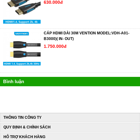
630.000đ
CÁP HDMI DÀI 30M VENTION MODEL:VDH-A01-
B3000)( IN- OUT)
1.750.000đ
Bình luận
THÔNG TIN CÔNG TY
QUY ĐỊNH & CHÍNH SÁCH
HỖ TRỢ KHÁCH HÀNG