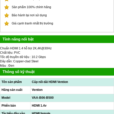
Sản phẩm 100% chính hãng
Bảo hành tại nơi sử dụng
Giá cạnh tranh nhất thị trường
Tính năng nổi bật
Chuẩn HDMI 1.4 hỗ trợ 2K,4K@30Hz
Chất liệu: PVC
Tốc độ truyền dữ liệu : 10.2 Gbps
Dây dẫn: Copper-clad Steel
Màu : Đen
Thông số kỹ thuật
Tên sản phẩm
Cáp nối dài HDMI Vention
Hãng sản xuất
Vention
Model
VAA-B06-B500
Phiên bản
HDMI 1.4v
Tín hiệu đầu vào
HDMI female