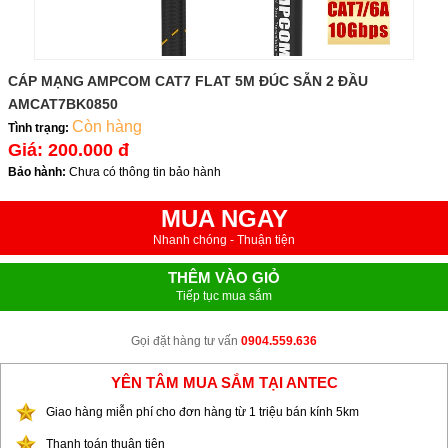
CÁP MẠNG AMPCOM CAT7 FLAT 5M ĐÚC SẴN 2 ĐẦU
AMCAT7BK0850
Còn hàng
Tình trạng:
Giá:
200.000 đ
Bảo hành:
Chưa có thông tin bảo hành
MUA NGAY
Nhanh chóng - Thuận tiện
THÊM VÀO GIỎ
Tiếp tục mua sắm
Gọi đặt hàng tư vấn
0904.559.636
YÊN TÂM MUA SẮM TẠI ANTEC
Giao hàng miễn phí cho đơn hàng từ 1 triệu bán kính 5km
Thanh toán thuận tiện