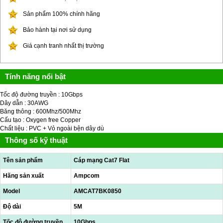
Sản phẩm 100% chính hãng
Bảo hành tại nơi sử dụng
Giá cạnh tranh nhất thị trường
Tính năng nổi bật
Tốc độ đường truyền : 10Gbps
Dây dẫn : 30AWG
Băng thông : 600Mhz/500Mhz
Cấu tạo : Oxygen free Copper
Chất liệu : PVC + Vỏ ngoài bện dây dù
Thông số kỹ thuật
Tên sản phẩm
Cáp mạng Cat7 Flat
Hãng sản xuất
Ampcom
Model
AMCAT7BK0850
Độ dài
5M
Tốc độ đường truyền
10Gbps