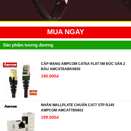
MUA NGAY
Sản phẩm tương đương
CÁP MẠNG AMPCOM CAT6A FLAT 5M ĐÚC SẴN 2
ĐẦU AMCAT6ABK0850
190.000đ
NHÂN WALLPLATE CHUẨN CAT7 STP RJ45
AMPCOM AMCAT7B0802
199.000đ