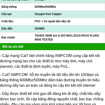
Băng thông
600Mhz/500Mhz
Cấu tạo
Oxygen free Copper
Chất liệu
PVC + Vỏ ngoài bện dây dù
Dây dẫn
30AWG
TIA/EIA 568B &A & ISO 9001:2015/ PASS FLUKE
Đạt chuẩn
8000 TESTED
Mô tả chi tiết
- Cáp mạng Cat7 dẹt chính hãng AMPCOM cung cấp kết nối
đường mạng lan cho các thiết bị như máy tính, máy chủ
(server), các thiết bị định tuyến, máy Ps3,..
- Cat7 AMPCOM hỗ trợ truyền tải dữ liệu lên tới 10Gbps và
băng thông 600Mhz/500Mhz đảm bảo đường truyền tín hiệu
đường dây lan an toàn và đáng tin cậy khi kết nối internet
- Dây được thiết kế nhỏ gọn dễ dàng khi đi dây, chất liệu dây
được bọc lưới, lõi cáp bằng đồng nguyên chất, bọc bạc chống
nhiễu, đầu cáp mạ vàng giúp khả năng tiếp xúc tốt hơn và