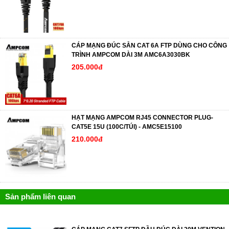
CÁP MẠNG ĐÚC SẴN CAT 6A FTP DÙNG CHO CÔNG
TRÌNH AMPCOM DÀI 3M AMC6A3030BK
205.000đ
HẠT MẠNG AMPCOM RJ45 CONNECTOR PLUG-
CAT5E 15U (100C/TÚI) - AMC5E15100
210.000đ
Sản phẩm liên quan