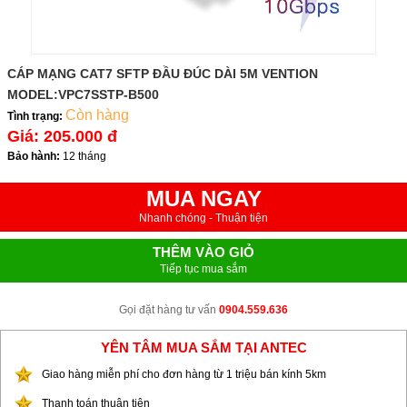
CÁP MẠNG CAT7 SFTP ĐẦU ĐÚC DÀI 5M VENTION
MODEL:VPC7SSTP-B500
Còn hàng
Tình trạng:
Giá:
205.000 đ
Bảo hành:
12 tháng
MUA NGAY
Nhanh chóng - Thuận tiện
THÊM VÀO GIỎ
Tiếp tục mua sắm
Gọi đặt hàng tư vấn
0904.559.636
YÊN TÂM MUA SẮM TẠI ANTEC
Giao hàng miễn phí cho đơn hàng từ 1 triệu bán kính 5km
Thanh toán thuận tiện