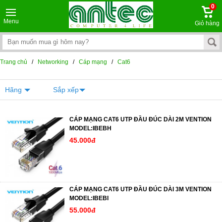
0
Menu
Giỏ hàng
Trang chủ
/
Networking
/
Cáp mạng
/
Cat6
Hãng
Sắp xếp
CÁP MẠNG CAT6 UTP ĐẦU ĐÚC DÀI 2M VENTION
MODEL:IBEBH
45.000đ
CÁP MẠNG CAT6 UTP ĐẦU ĐÚC DÀI 3M VENTION
MODEL:IBEBI
55.000đ