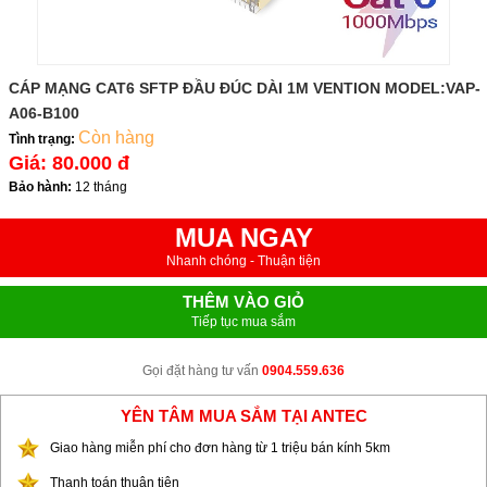
CÁP MẠNG CAT6 SFTP ĐẦU ĐÚC DÀI 1M VENTION MODEL:VAP-
A06-B100
Còn hàng
Tình trạng:
Giá:
80.000 đ
Bảo hành:
12 tháng
MUA NGAY
Nhanh chóng - Thuận tiện
THÊM VÀO GIỎ
Tiếp tục mua sắm
Gọi đặt hàng tư vấn
0904.559.636
YÊN TÂM MUA SẮM TẠI ANTEC
Giao hàng miễn phí cho đơn hàng từ 1 triệu bán kính 5km
Thanh toán thuận tiện