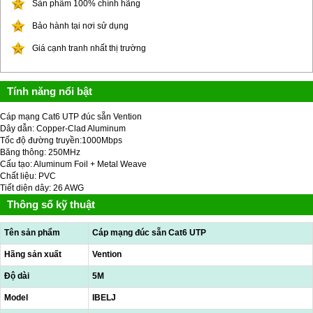
Sản phẩm 100% chính hãng
Bảo hành tại nơi sử dụng
Giá cạnh tranh nhất thị trường
Tính năng nổi bật
Cáp mạng Cat6 UTP đúc sẵn Vention
Dây dẫn: Copper-Clad Aluminum
Tốc độ đường truyền:1000Mbps
Băng thông: 250MHz
Cấu tạo: Aluminum Foil + Metal Weave
Chất liệu: PVC
Tiết diện dây: 26 AWG
Thông số kỹ thuật
Tên sản phẩm
Cáp mạng đúc sẵn Cat6 UTP
Hãng sản xuất
Vention
Độ dài
5M
Model
IBELJ