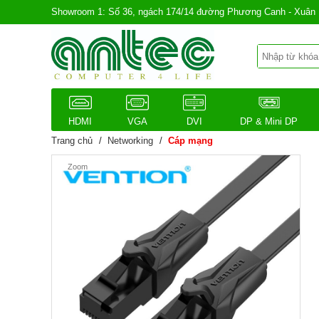
Showroom 1: Số 36, ngách 174/14 đường Phương Canh - Xuân 
HDMI
VGA
DVI
DP & Mini DP
Trang chủ
/
Networking
/
Cáp mạng
Zoom