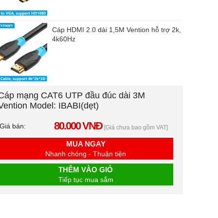
Cáp HDMI 2.0 dài 1,5M Vention hỗ trợ 2k,
4k60Hz
Cáp mạng CAT6 UTP đầu đúc dài 3M
Vention Model: IBABI(dẹt)
80.000 VNĐ
Giá bán:
[Giá chưa bao gồm VAT]
MUA NGAY
Nhanh chóng - Thuận tiện
THÊM VÀO GIỎ
Tiếp tục mua sắm