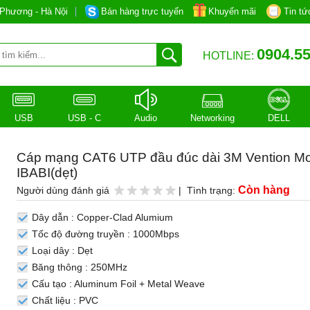
Phương - Hà Nội
Bán hàng trực tuyến
Khuyến mãi
Tin tứ
0904.55
HOTLINE:
USB
USB - C
Audio
Networking
DELL
Cáp mạng CAT6 UTP đầu đúc dài 3M Vention Mo
IBABI(dẹt)
Còn hàng
Người dùng đánh giá
| Tình trạng:
Dây dẫn : Copper-Clad Alumium
Tốc độ đường truyền : 1000Mbps
Loại dây : Dẹt
Băng thông : 250MHz
Cấu tạo : Aluminum Foil + Metal Weave
Chất liệu : PVC