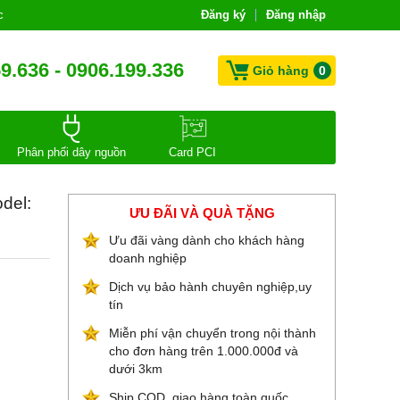
c
Đăng ký
Đăng nhập
9.636 - 0906.199.336
Giỏ hàng
0
Phân phối dây nguồn
Card PCI
del:
ƯU ĐÃI VÀ QUÀ TẶNG
Ưu đãi vàng dành cho khách hàng
doanh nghiệp
Dịch vụ bảo hành chuyên nghiệp,uy
tín
Miễn phí vận chuyển trong nội thành
cho đơn hàng trên 1.000.000đ và
dưới 3km
Ship COD, giao hàng toàn quốc